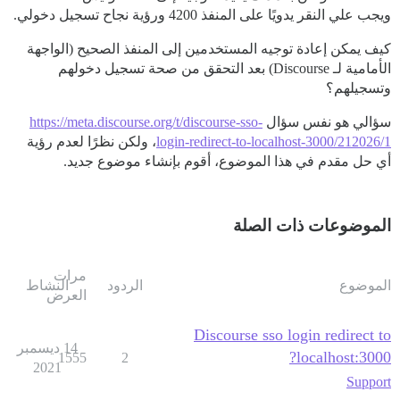
ويجب علي النقر يدويًا على المنفذ 4200 ورؤية نجاح تسجيل دخولي.
كيف يمكن إعادة توجيه المستخدمين إلى المنفذ الصحيح (الواجهة
الأمامية لـ Discourse) بعد التحقق من صحة تسجيل دخولهم
وتسجيلهم؟
سؤالي هو نفس سؤال
https://meta.discourse.org/t/discourse-sso-
login-redirect-to-localhost-3000/212026/1
، ولكن نظرًا لعدم رؤية
أي حل مقدم في هذا الموضوع، أقوم بإنشاء موضوع جديد.
الموضوعات ذات الصلة
مرات
الموضوع
الردود
النشاط
العرض
Discourse sso login redirect to
14 ديسمبر
localhost:3000?
1555
2
2021
Support