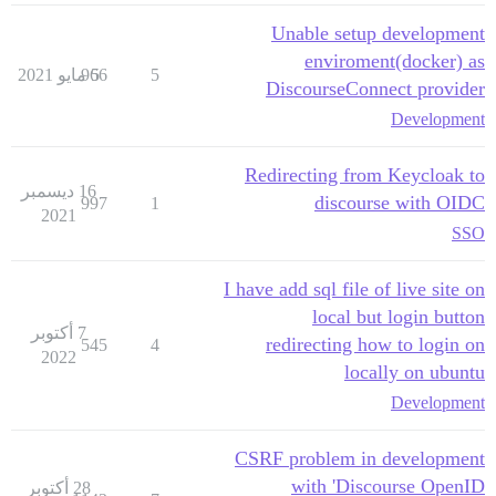
Unable setup development
enviroment(docker) as
5
5 مايو 2021
966
DiscourseConnect provider
Development
Redirecting from Keycloak to
16 ديسمبر
discourse with OIDC
997
1
2021
SSO
I have add sql file of live site on
local but login button
7 أكتوبر
redirecting how to login on
545
4
2022
locally on ubuntu
Development
CSRF problem in development
with 'Discourse OpenID
28 أكتوبر