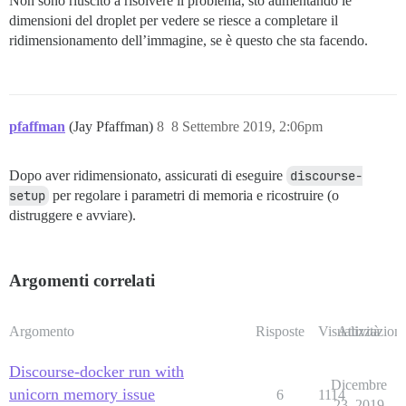
Non sono riuscito a risolvere il problema, sto aumentando le
dimensioni del droplet per vedere se riesce a completare il
ridimensionamento dell’immagine, se è questo che sta facendo.
pfaffman
(Jay Pfaffman)
8
8 Settembre 2019, 2:06pm
Dopo aver ridimensionato, assicurati di eseguire
discourse-
setup
per regolare i parametri di memoria e ricostruire (o
distruggere e avviare).
Argomenti correlati
Argomento
Risposte
Visualizzazioni
Attività
Discourse-docker run with
Dicembre
unicorn memory issue
6
1114
23, 2019