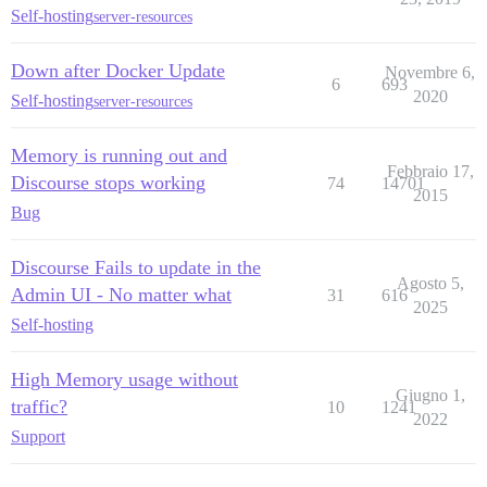
Self-hosting
server-resources
Down after Docker Update
Novembre 6,
6
693
2020
Self-hosting
server-resources
Memory is running out and
Febbraio 17,
Discourse stops working
74
14701
2015
Bug
Discourse Fails to update in the
Agosto 5,
Admin UI - No matter what
31
616
2025
Self-hosting
High Memory usage without
Giugno 1,
traffic?
10
1241
2022
Support