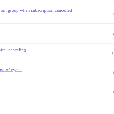
from group when subscription cancelled
after canceling
1
end of cycle"