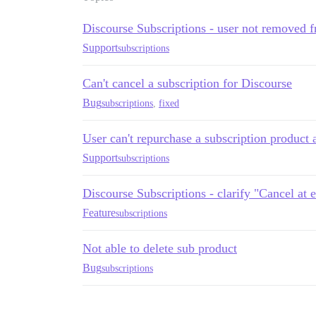
Discourse Subscriptions - user not removed 
Support
subscriptions
Can't cancel a subscription for Discourse
Bug
subscriptions
,
fixed
User can't repurchase a subscription product 
Support
subscriptions
Discourse Subscriptions - clarify "Cancel at 
Feature
subscriptions
Not able to delete sub product
Bug
subscriptions