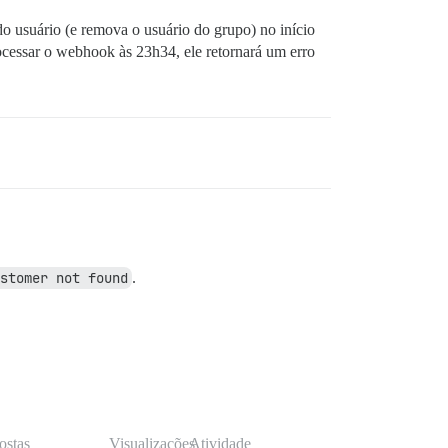
do usuário (e remova o usuário do grupo) no início
ocessar o webhook às 23h34, ele retornará um erro
stomer not found
.
ostas
Visualizações
Atividade