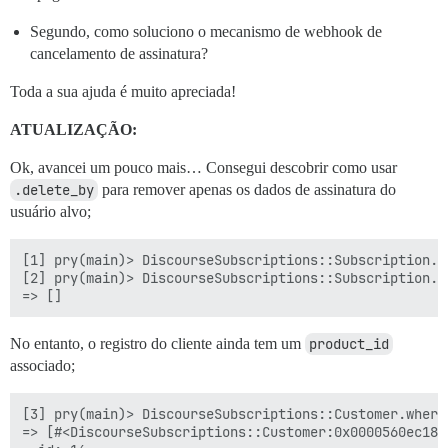
Segundo, como soluciono o mecanismo de webhook de
cancelamento de assinatura?
Toda a sua ajuda é muito apreciada!
ATUALIZAÇÃO:
Ok, avancei um pouco mais… Consegui descobrir como usar
.delete_by
para remover apenas os dados de assinatura do
usuário alvo;
[1] pry(main)> DiscourseSubscriptions::Subscription.d
[2] pry(main)> DiscourseSubscriptions::Subscription.w
No entanto, o registro do cliente ainda tem um
product_id
associado;
[3] pry(main)> DiscourseSubscriptions::Customer.where
=> [#<DiscourseSubscriptions::Customer:0x0000560ec18e4