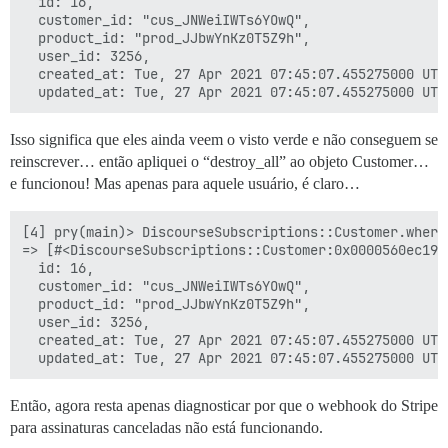
  id: 16,

  customer_id: "cus_JNWeiIWTs6YOwQ",

  product_id: "prod_JJbwYnKz0T5Z9h",

  user_id: 3256,

  created_at: Tue, 27 Apr 2021 07:45:07.455275000 UTC 
Isso significa que eles ainda veem o visto verde e não conseguem se
reinscrever… então apliquei o “destroy_all” ao objeto Customer…
e funcionou! Mas apenas para aquele usuário, é claro…
[4] pry(main)> DiscourseSubscriptions::Customer.where
=> [#<DiscourseSubscriptions::Customer:0x0000560ec1977
  id: 16,

  customer_id: "cus_JNWeiIWTs6YOwQ",

  product_id: "prod_JJbwYnKz0T5Z9h",

  user_id: 3256,

  created_at: Tue, 27 Apr 2021 07:45:07.455275000 UTC 
Então, agora resta apenas diagnosticar por que o webhook do Stripe
para assinaturas canceladas não está funcionando.