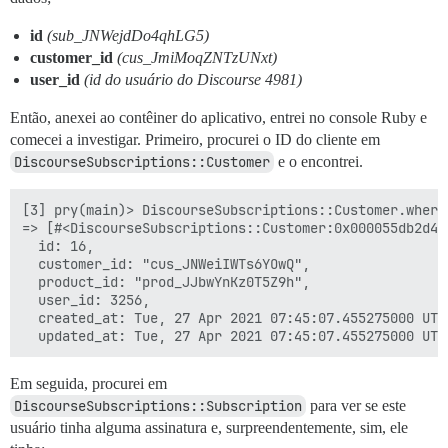
id
(sub_JNWejdDo4qhLG5)
customer_id
(cus_JmiMoqZNTzUNxt)
user_id
(id do usuário do Discourse 4981)
Então, anexei ao contêiner do aplicativo, entrei no console Ruby e
comecei a investigar. Primeiro, procurei o ID do cliente em
DiscourseSubscriptions::Customer
e o encontrei.
[3] pry(main)> DiscourseSubscriptions::Customer.where
=> [#<DiscourseSubscriptions::Customer:0x000055db2d48e
  id: 16,

  customer_id: "cus_JNWeiIWTs6YOwQ",

  product_id: "prod_JJbwYnKz0T5Z9h",

  user_id: 3256,

  created_at: Tue, 27 Apr 2021 07:45:07.455275000 UTC 
Em seguida, procurei em
DiscourseSubscriptions::Subscription
para ver se este
usuário tinha alguma assinatura e, surpreendentemente, sim, ele