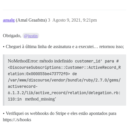
amalg
(Amal Graafstra)
3
Agosto 9, 2021, 9:21pm
Obrigado,
@justin
• Cheguei à última linha de assinatura e a executei… retornou isso;
NoMethodError: método indefinido
customer_id' para #
<DiscourseSubscriptions::Customer::ActiveRecord_R
elation:0x000055be473772f0> de 
/var/www/discourse/vendor/bundle/ruby/2.7.0/gems/
activerecord-
6.1.3.2/lib/active_record/relation/delegation.rb:
110:in 
method_missing’
• Verifiquei os webhooks do Stripe e eles estão apontados para
https://./s/hooks