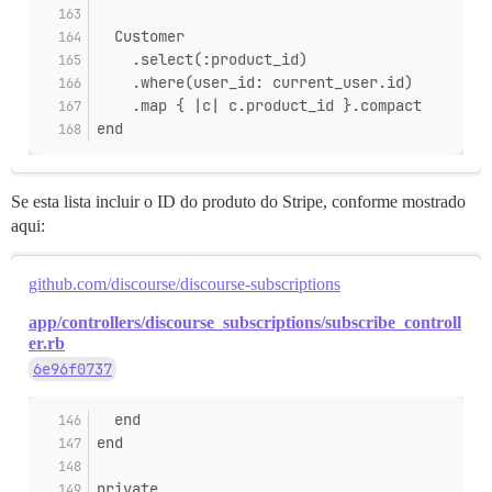
  Customer
    .select(:product_id)
    .where(user_id: current_user.id)
    .map { |c| c.product_id }.compact
end
Se esta lista incluir o ID do produto do Stripe, conforme mostrado
aqui:
github.com/discourse/discourse-subscriptions
app/controllers/discourse_subscriptions/subscribe_controll
er.rb
6e96f0737
  end
end
private