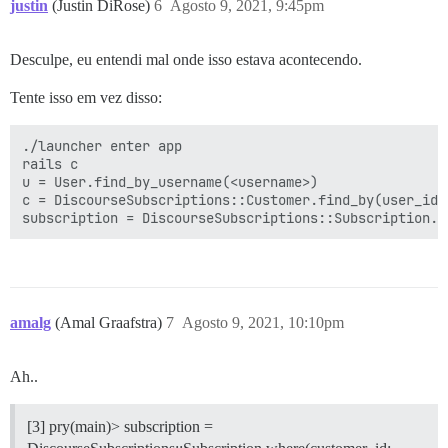
justin
(Justin DiRose)
6
Agosto 9, 2021, 9:45pm
Desculpe, eu entendi mal onde isso estava acontecendo.
Tente isso em vez disso:
./launcher enter app

rails c

u = User.find_by_username(<username>)

c = DiscourseSubscriptions::Customer.find_by(user_id: 
amalg
(Amal Graafstra)
7
Agosto 9, 2021, 10:10pm
Ah..
[3] pry(main)> subscription =