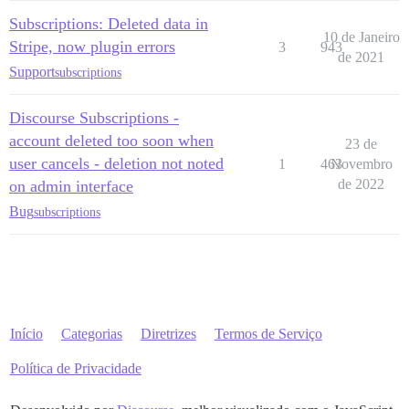
Subscriptions: Deleted data in
10 de Janeiro
Stripe, now plugin errors
3
943
de 2021
Support
subscriptions
Discourse Subscriptions -
account deleted too soon when
23 de
user cancels - deletion not noted
1
463
Novembro
de 2022
on admin interface
Bug
subscriptions
Início
Categorias
Diretrizes
Termos de Serviço
Política de Privacidade