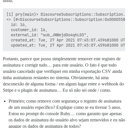
tinha;
[1] pry(main)> DiscourseSubscriptions::Subscription.w
=> [#<DiscourseSubscriptions::Subscription:0x000055854
  id: 16,

  customer_id: 16,

  external_id: "sub_JNWejdDo4qhLG5",

  created_at: Tue, 27 Apr 2021 07:45:07.459681000 UTC 
Portanto, parece que posso simplesmente remover este registro de
assinatura e corrigir tudo… para este usuário. O fato é que todo
usuário cancelado que verifiquei em minha exportação CSV ainda
tinha assinaturas restantes no sistema. Obviamente, há uma
desconexão de alguma forma / em algum lugar entre o webhook do
Stripe e o plugin de assinatura… Eu só não sei onde / como.
Primeiro; como removo com segurança o registro de assinatura
de um usuário específico? Explique como se eu tivesse 5 anos.
Estou no prompt do console Ruby… como garanto que apenas
os dados de assinatura do usuário alvo sejam removidos e eu não
apague os dados de assinatura de todos?