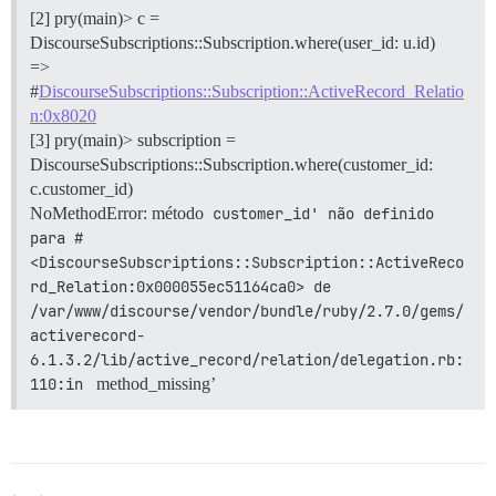
[2] pry(main)> c =
DiscourseSubscriptions::Subscription.where(user_id: u.id)
=>
#
DiscourseSubscriptions::Subscription::ActiveRecord_Relatio
n:0x8020
[3] pry(main)> subscription =
DiscourseSubscriptions::Subscription.where(customer_id:
c.customer_id)
NoMethodError: método
customer_id' não definido 
para #
<DiscourseSubscriptions::Subscription::ActiveReco
rd_Relation:0x000055ec51164ca0> de 
/var/www/discourse/vendor/bundle/ruby/2.7.0/gems/
activerecord-
6.1.3.2/lib/active_record/relation/delegation.rb:
110:in 
method_missing’