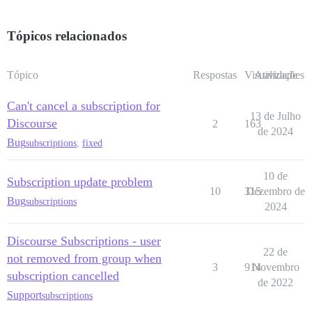
Tópicos relacionados
Tópico
Respostas
Visualizações
Atividade
Can't cancel a subscription for
13 de Julho
Discourse
2
163
de 2024
Bug
subscriptions
,
fixed
10 de
Subscription update problem
10
315
Dezembro de
Bug
subscriptions
2024
Discourse Subscriptions - user
22 de
not removed from group when
3
914
Novembro
subscription cancelled
de 2022
Support
subscriptions