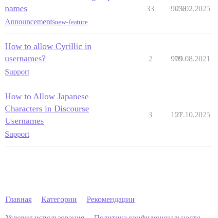
names
33
9038
25.02.2025
Announcements
new-feature
How to allow Cyrillic in
usernames?
2
979
09.08.2021
Support
How to Allow Japanese
Characters in Discourse
3
151
27.10.2025
Usernames
Support
Главная
Категории
Рекомендации
Условия использования
Политика конфиденциальности