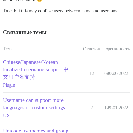
True, but this may confuse users between name and username
Связанные темы
Тема
Ответов
Просм.
Активность
Chinese/Japanese/Korean
localized username support 中
12
6966
04.06.2022
文用户名支持
Plugin
Username can support more
languages or custom settings
2
1992
22.01.2022
UX
Unicode usernames and group