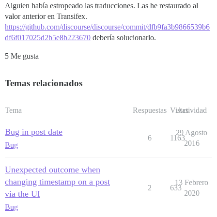
Alguien había estropeado las traducciones. Las he restaurado al
valor anterior en Transifex.
https://github.com/discourse/discourse/commit/dfb9fa3b9866539b6
df6f017025d2b5e8b223670
debería solucionarlo.
5 Me gusta
Temas relacionados
Tema
Respuestas
Vistas
Actividad
Bug in post date
29 Agosto
6
1163
2016
Bug
Unexpected outcome when
changing timestamp on a post
13 Febrero
2
633
via the UI
2020
Bug