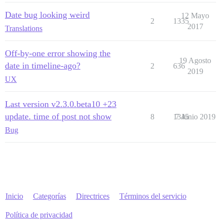
Date bug looking weird
12 Mayo
2
1335
2017
Translations
Off-by-one error showing the
19 Agosto
date in timeline-ago?
2
636
2019
UX
Last version v2.3.0.beta10 +23
update. time of post not show
8
1345
7 Junio 2019
Bug
Inicio
Categorías
Directrices
Términos del servicio
Política de privacidad