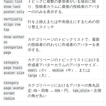
Topic list
トピックに複数の参加者がいる場合に限
show last
り、投稿者カラムに最後の投稿者のアバタ
poster only
ーののみを表示する。
Vertically
行を上揃えまたは中央揃えにするための切
align row
り替えスイッチ
top
Show author
カテゴリページのトピックリストで、最新
on
の投稿者の代わりに作成者のアバターを表
categories
示する。
page
カテゴリページのトピックリストにおける
Category
作成者アバターカラムのアバターサイズ -
page topic
small
（小）、
medium
（中）、または
avatar size
large
（大）。
Category
カテゴリページにおけるアバターの角丸設
page avatar
定:
0%
= 四角 →
50%
= 円。
tab_style
= 左側
border
の角が丸い
radius