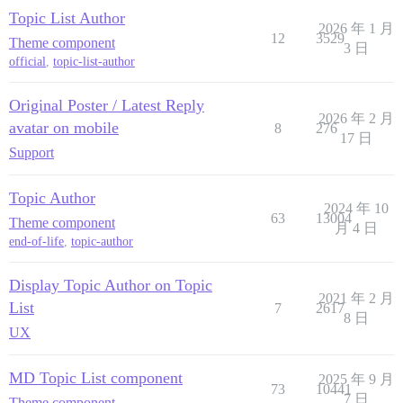
Topic List Author
2026 年 1 月
12
3529
Theme component
3 日
official
,
topic-list-author
Original Poster / Latest Reply
2026 年 2 月
avatar on mobile
8
276
17 日
Support
Topic Author
2024 年 10
63
13004
Theme component
月 4 日
end-of-life
,
topic-author
Display Topic Author on Topic
2021 年 2 月
List
7
2617
8 日
UX
MD Topic List component
2025 年 9 月
73
10441
7 日
Theme component