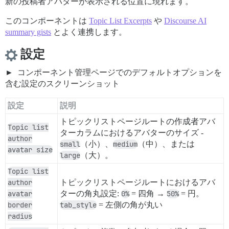
新の投稿者アバターが表示される位置に現れます。
このコンポーネントは
Topic List Excerpts
や
Discourse AI
summary gists
とよく連携します。
設定
コンポーネント管理ページでのデフォルトオプションを
含む設定のスクリーンショット
設定
説明
トピックリストページルートの作成者アバ
Topic list
ターカラムにおけるアバターのサイズ -
author
small
（小）、
medium
（中）、または
avatar size
large
（大）。
Topic list
author
トピックリストページルートにおけるアバ
avatar
ターの角丸設定:
0%
= 四角 →
50%
= 円。
border
tab_style
= 左側の角が丸い
radius