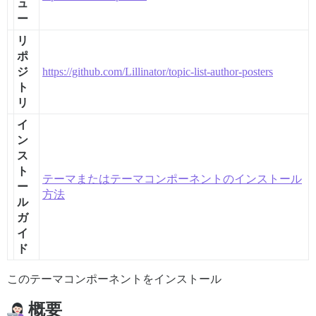
ュ
ー
リ
ポ
ジ
https://github.com/Lillinator/topic-list-author-posters
ト
リ
イ
ン
ス
ト
テーマまたはテーマコンポーネントのインストール
ー
方法
ル
ガ
イ
ド
このテーマコンポーネントをインストール
概要