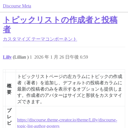
Discourse Meta
トピックリストの作成者と投稿
者
カスタマイズ
テーマコンポーネント
Lilly
(Lillian )
1
2026 年 1 月 26 日午後 6:59
トピックリストページの左カラムにトピックの作成
者（著者）を追加し、デフォルトの投稿者カラムに
概
最新の投稿者のみを表示するオプションも提供しま
要
す。作成者のアバターはサイズと形状をカスタマイ
ズできます。
プ
レ
https://discourse.theme-creator.io/theme/Lilly/discourse-
ビ
topic-list-author-posters