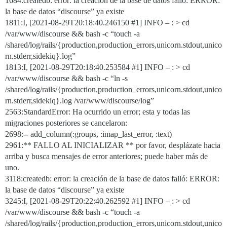
1684:createdb: error: la creación de la base de datos falló: ERROR:
la base de datos “discourse” ya existe
1811:I, [2021-08-29T20:18:40.246150
#1
] INFO – : > cd
/var/www/discourse && bash -c “touch -a
/shared/log/rails/{production,production_errors,unicorn.stdout,unico
rn.stderr,sidekiq}.log”
1813:I, [2021-08-29T20:18:40.253584
#1
] INFO – : > cd
/var/www/discourse && bash -c “ln -s
/shared/log/rails/{production,production_errors,unicorn.stdout,unico
rn.stderr,sidekiq}.log /var/www/discourse/log”
2563:StandardError: Ha ocurrido un error; esta y todas las
migraciones posteriores se cancelaron:
2698:-- add_column(:groups, :imap_last_error, :text)
2961:** FALLO AL INICIALIZAR ** por favor, desplázate hacia
arriba y busca mensajes de error anteriores; puede haber más de
uno.
3118:createdb: error: la creación de la base de datos falló: ERROR:
la base de datos “discourse” ya existe
3245:I, [2021-08-29T20:22:40.262592
#1
] INFO – : > cd
/var/www/discourse && bash -c “touch -a
/shared/log/rails/{production,production_errors,unicorn.stdout,unico