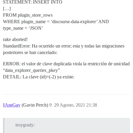
STATEMENT: INSERT INTO
[…]
FROM plugin_store_rows
WHERE plugin_name = ‘discourse-data-explorer’ AND
type_name = ‘JSON’
rake aborted!
StandardError: Ha ocurrido un error; esta y todas las migraciones
posteriores se han cancelado:
ERROR: el valor de clave duplicada viola la restricción de unicidad
“data_explorer_queries_pkey”
DETAIL: La clave (id)=(-2) ya existe.
IAmGav
(Gavin Perch)
9
29 Agosto, 2021 21:38
troygrady: