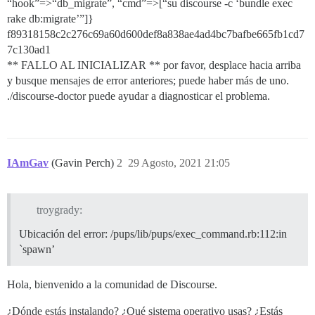
“hook”=>“db_migrate”, “cmd”=>[“su discourse -c ‘bundle exec
rake db:migrate’”]}
f89318158c2c276c69a60d600def8a838ae4ad4bc7bafbe665fb1cd7
7c130ad1
** FALLO AL INICIALIZAR ** por favor, desplace hacia arriba
y busque mensajes de error anteriores; puede haber más de uno.
./discourse-doctor puede ayudar a diagnosticar el problema.
IAmGav
(Gavin Perch)
2
29 Agosto, 2021 21:05
troygrady:
Ubicación del error: /pups/lib/pups/exec_command.rb:112:in
`spawn’
Hola, bienvenido a la comunidad de Discourse.
¿Dónde estás instalando? ¿Qué sistema operativo usas? ¿Estás