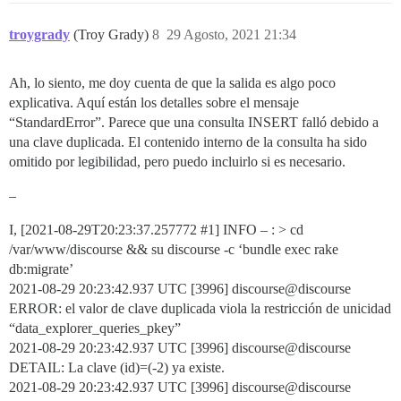
troygrady
(Troy Grady)
8
29 Agosto, 2021 21:34
Ah, lo siento, me doy cuenta de que la salida es algo poco
explicativa. Aquí están los detalles sobre el mensaje
“StandardError”. Parece que una consulta INSERT falló debido a
una clave duplicada. El contenido interno de la consulta ha sido
omitido por legibilidad, pero puedo incluirlo si es necesario.
–
I, [2021-08-29T20:23:37.257772
#1
] INFO – : > cd
/var/www/discourse && su discourse -c ‘bundle exec rake
db:migrate’
2021-08-29 20:23:42.937 UTC [3996] discourse@discourse
ERROR: el valor de clave duplicada viola la restricción de unicidad
“data_explorer_queries_pkey”
2021-08-29 20:23:42.937 UTC [3996] discourse@discourse
DETAIL: La clave (id)=(-2) ya existe.
2021-08-29 20:23:42.937 UTC [3996] discourse@discourse