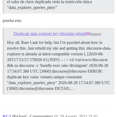
el valor de clave duplicada viola la restricción única
“data_explorer_queries_pkey”
prueba esto
Duplicate data explorer key blocking rebuild
Support
Hey all, Rare I ask for help, but I’m puzzled about how to
resolve this. Just rebuilt my site and getting this: discourse-data-
explorer is already at latest compatible version I, [2020-08-
28T17:53:57.578920 #1] INFO -- : > cd /var/www/discourse
&& su discourse -c 'bundle exec rake db:migrate' 2020-08-28
17:54:07.380 UTC [3060] discourse@discourse ERROR:
duplicate key value violates unique constraint
"data_explorer_queries_pkey" 2020-08-28 17:54:07.380 UTC
[3060] discourse@discourse DETAIL:…
RGJ
(Richard - Communiteq)
10
29 Agosto, 2021 21:45