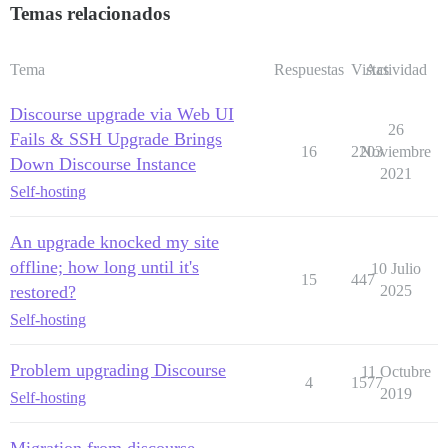
Temas relacionados
Tema
Respuestas
Vistas
Actividad
Discourse upgrade via Web UI
26
Fails & SSH Upgrade Brings
16
2203
Noviembre
Down Discourse Instance
2021
Self-hosting
An upgrade knocked my site
offline; how long until it's
10 Julio
15
447
restored?
2025
Self-hosting
Problem upgrading Discourse
11 Octubre
4
1577
2019
Self-hosting
Migration from discourse