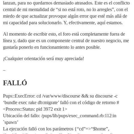
lanzan, para no quedarnos demasiado atrasados. Este es el conflicto
central de mi mentalidad de “si no está roto, no lo arregles”, con el
miedo de que actualizar provoque algún error que esté más allá de
mi capacidad para solucionarlo. Y, efectivamente, aquí estamos.
Al momento de escribir esto, el foro está completamente fuera de
línea y, dado que es un componente central de nuestro negocio, me
gustaría ponerlo en funcionamiento lo antes posible.
¡Cualquier orientación será muy apreciada!
–
FALLÓ
Pups::ExecError: cd /var/www/discourse && su discourse -c
‘bundle exec rake db:migrate’ falló con el código de retorno #
<Process::Status: pid 3972 exit 1>
Ubicación del fallo: /pups/lib/pups/exec_command.rb:112:in
`spawn’
La ejecución falló con los parámetros {“cd”=>“$home”,