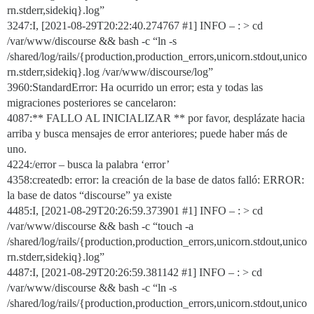
rn.stderr,sidekiq}.log”
3247:I, [2021-08-29T20:22:40.274767
#1
] INFO – : > cd
/var/www/discourse && bash -c “ln -s
/shared/log/rails/{production,production_errors,unicorn.stdout,unico
rn.stderr,sidekiq}.log /var/www/discourse/log”
3960:StandardError: Ha ocurrido un error; esta y todas las
migraciones posteriores se cancelaron:
4087:** FALLO AL INICIALIZAR ** por favor, desplázate hacia
arriba y busca mensajes de error anteriores; puede haber más de
uno.
4224:/error – busca la palabra ‘error’
4358:createdb: error: la creación de la base de datos falló: ERROR:
la base de datos “discourse” ya existe
4485:I, [2021-08-29T20:26:59.373901
#1
] INFO – : > cd
/var/www/discourse && bash -c “touch -a
/shared/log/rails/{production,production_errors,unicorn.stdout,unico
rn.stderr,sidekiq}.log”
4487:I, [2021-08-29T20:26:59.381142
#1
] INFO – : > cd
/var/www/discourse && bash -c “ln -s
/shared/log/rails/{production,production_errors,unicorn.stdout,unico