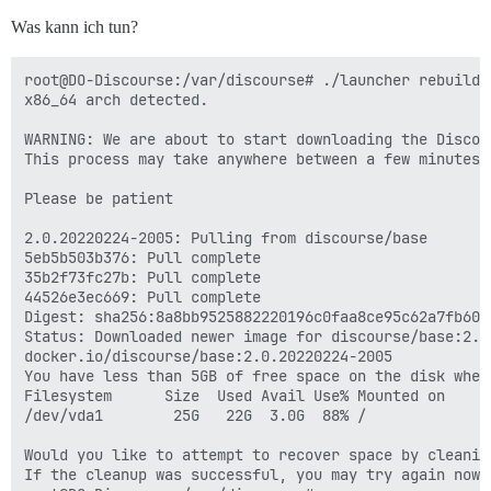
Was kann ich tun?
root@DO-Discourse:/var/discourse# ./launcher rebuild a
x86_64 arch detected.

WARNING: We are about to start downloading the Discour
This process may take anywhere between a few minutes 
Please be patient

2.0.20220224-2005: Pulling from discourse/base

5eb5b503b376: Pull complete 

35b2f73fc27b: Pull complete 

44526e3ec669: Pull complete 

Digest: sha256:8a8bb9525882220196c0faa8ce95c62a7fb607
Status: Downloaded newer image for discourse/base:2.0.
docker.io/discourse/base:2.0.20220224-2005

You have less than 5GB of free space on the disk wher
Filesystem      Size  Used Avail Use% Mounted on

/dev/vda1        25G   22G  3.0G  88% /

Would you like to attempt to recover space by cleanin
If the cleanup was successful, you may try again now
