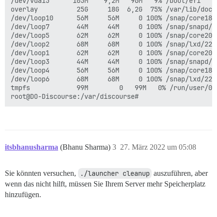
/dev/vda15      105M    9,2M   96M   9% /boot/efi

overlay          25G     18G  6,2G  75% /var/lib/dock
/dev/loop10      56M     56M     0 100% /snap/core18/2
/dev/loop7       44M     44M     0 100% /snap/snapd/14
/dev/loop5       62M     62M     0 100% /snap/core20/1
/dev/loop2       68M     68M     0 100% /snap/lxd/2252
/dev/loop1       62M     62M     0 100% /snap/core20/1
/dev/loop3       44M     44M     0 100% /snap/snapd/15
/dev/loop4       56M     56M     0 100% /snap/core18/2
/dev/loop6       68M     68M     0 100% /snap/lxd/2275
tmpfs            99M        0   99M   0% /run/user/0

itsbhanusharma
(Bhanu Sharma)
3
27. März 2022 um 05:08
Sie könnten versuchen,
./launcher cleanup
auszuführen, aber
wenn das nicht hilft, müssen Sie Ihrem Server mehr Speicherplatz
hinzufügen.