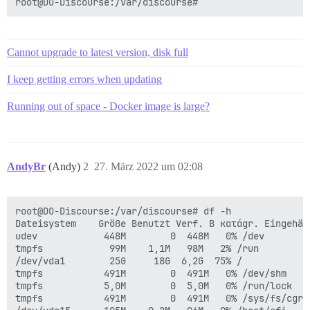
Cannot upgrade to latest version, disk full
I keep getting errors when updating
Running out of space - Docker image is large?
AndyBr
(Andy)
2
27. März 2022 um 02:08
root@DO-Discourse:/var/discourse# df -h

Dateisystem    Größe Benutzt Verf. B κατάgr. Eingehäng
udev            448M        0  448M   0% /dev

tmpfs            99M    1,1M   98M   2% /run

/dev/vda1        25G     18G  6,2G  75% /

tmpfs           491M        0  491M   0% /dev/shm

tmpfs           5,0M        0  5,0M   0% /run/lock

tmpfs           491M        0  491M   0% /sys/fs/cgrou