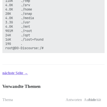
116K    ./tmp

4.0K    ./srv

4.0K    ./home

28K     ./snap

4.0K    ./media

3.3G    ./usr

4.0K    ./mnt

901M    ./root

24K     ./opt

16K     ./lost+found

19G     .

nächste Seite →
Verwandte Themen
Thema
Antworten
Aufrufe
Aktivität