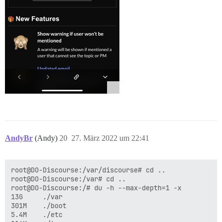
AndyBr
(Andy)
20
27. März 2022 um 22:41
root@DO-Discourse:/var/discourse# cd ..

root@DO-Discourse:/var# cd ..

root@DO-Discourse:/# du -h --max-depth=1 -x

13G     ./var

301M    ./boot

5.4M    ./etc
