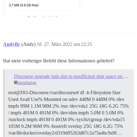
AndyBr
(Andy)
18
27. März 2022 um 22:25
Hat mein vorheriger Befehl diese Informationen geliefert?
Discourse upgrade fails due to insufficient disk space on 25G droplet
Installation
root@DO-Discourse:/var/discourse# df -h Filesystem Size
Used Avail Use% Mounted on udev 448M 0 448M 0% /dev
tmpfs 99M 1.1M 98M 2% /run /dev/vda1 25G 18G 6.2G 75%
/ tmpfs 491M 0 491M 0% /dev/shm tmpfs 5.0M 0 5.0M 0%
/run/lock tmpfs 491M 0 491M 0% /sys/fs/cgroup /dev/vda15
105M 9.2M 96M 9% /boot/efi overlay 25G 18G 6.2G 75%
/var/lib/docker/overlay2/d319d95263d87c2a75a4bc9a9f…