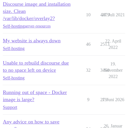
Discourse image and installation
size. Clean
10
4479
28. Juli 2021
/var/lib/docker/overlay2?
Self-hosting
server-resources
My website is always down
22. April
46
2513
2022
Self-hosting
Unable to rebuild discourse due
19.
to no space left on device
32
3458
November
2022
Self-hosting
Running out of space - Docker
image is large?
9
279
1. Juni 2026
Support
Any advice on how to save
26. Januar