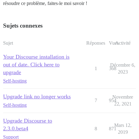
résoudre ce problème, faites-le moi savoir !
Sujets connexes
Sujet
Réponses
Vues
Activité
Your Discourse installation is
out of date. Click here to
Décembre 6,
1
368
upgrade
2023
Self-hosting
Upgrade link no longer works
Novembre
7
954
22, 2021
Self-hosting
Upgrade Discourse to
Mars 12,
2.3.0.beta4
8
871
2019
Support