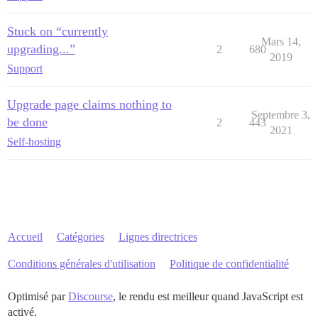
Stuck on “currently
Mars 14,
upgrading...”
2
680
2019
Support
Upgrade page claims nothing to
Septembre 3,
be done
2
443
2021
Self-hosting
Accueil
Catégories
Lignes directrices
Conditions générales d'utilisation
Politique de confidentialité
Optimisé par
Discourse
, le rendu est meilleur quand JavaScript est
activé.