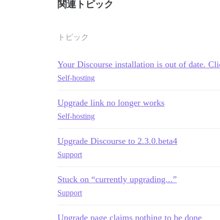
関連トピック
トピック
Your Discourse installation is out of date. Cl
Self-hosting
Upgrade link no longer works
Self-hosting
Upgrade Discourse to 2.3.0.beta4
Support
Stuck on “currently upgrading...”
Support
Upgrade page claims nothing to be done