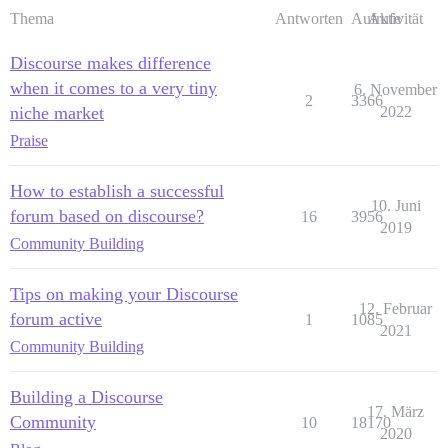
Thema
Antworten
Aufrufe
Aktivität
Discourse makes difference
when it comes to a very tiny
6. November
2
3366
niche market
2022
Praise
How to establish a successful
10. Juni
forum based on discourse?
16
3956
2019
Community Building
Tips on making your Discourse
12. Februar
forum active
1
1085
2021
Community Building
Building a Discourse
17. März
Community
10
18170
2020