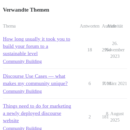
Verwandte Themen
Thema
Antworten
Aufrufe
Aktivität
How long usually it took you to
26.
build your forum to a
18
2954
November
sustainable level
2023
Community Building
Discourse Use Cases — what
makes my community unique?
6
1018
7. März 2021
Community Building
Things need to do for marketing
a newly deployed discourse
8. August
2
181
website
2025
Community Building