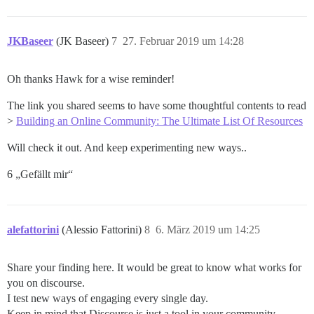
JKBaseer
(JK Baseer)
7
27. Februar 2019 um 14:28
Oh thanks Hawk for a wise reminder!
The link you shared seems to have some thoughtful contents to read
>
Building an Online Community: The Ultimate List Of Resources
Will check it out. And keep experimenting new ways..
6 „Gefällt mir“
alefattorini
(Alessio Fattorini)
8
6. März 2019 um 14:25
Share your finding here. It would be great to know what works for
you on discourse.
I test new ways of engaging every single day.
Keep in mind that Discourse is just a tool in your community