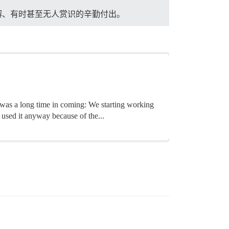
不懈、有时甚至无人赏识的辛勤付出。
l was a long time in coming: We starting working
used it anyway because of the...