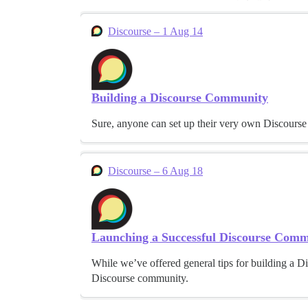
Discourse – 1 Aug 14
Building a Discourse Community
Sure, anyone can set up their very own Discourse 
Discourse – 6 Aug 18
Launching a Successful Discourse Com
While we’ve offered general tips for building a D
Discourse community.