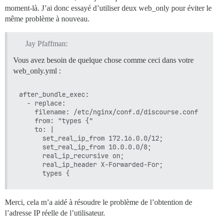
moment-là. J’ai donc essayé d’utiliser deux web_only pour éviter le
même problème à nouveau.
Jay Pfaffman:
Vous avez besoin de quelque chose comme ceci dans votre
web_only.yml :
after_bundle_exec:

  - replace:

    filename: /etc/nginx/conf.d/discourse.conf

    from: "types {"

    to: |

      set_real_ip_from 172.16.0.0/12;

      set_real_ip_from 10.0.0.0/8;

      real_ip_recursive on;

      real_ip_header X-Forwarded-For;

Merci, cela m’a aidé à résoudre le problème de l’obtention de
l’adresse IP réelle de l’utilisateur.