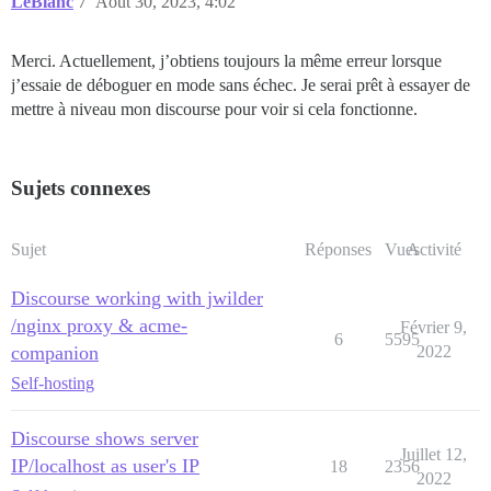
LeBlanc
7
Août 30, 2023, 4:02
Merci. Actuellement, j’obtiens toujours la même erreur lorsque
j’essaie de déboguer en mode sans échec. Je serai prêt à essayer de
mettre à niveau mon discourse pour voir si cela fonctionne.
Sujets connexes
Sujet
Réponses
Vues
Activité
Discourse working with jwilder
/nginx proxy & acme-
Février 9,
6
5595
companion
2022
Self-hosting
Discourse shows server
Juillet 12,
IP/localhost as user's IP
18
2356
2022