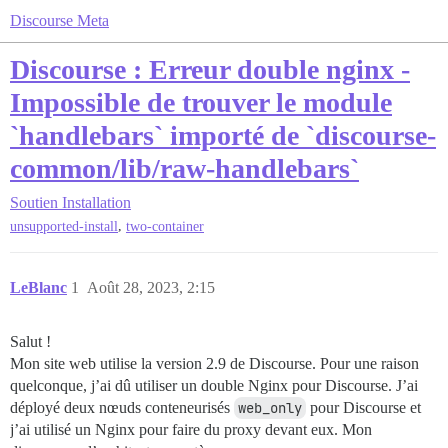
Discourse Meta
Discourse : Erreur double nginx -
Impossible de trouver le module
`handlebars` importé de `discourse-
common/lib/raw-handlebars`
Soutien
Installation
,
unsupported-install
two-container
LeBlanc
1
Août 28, 2023, 2:15
Salut !
Mon site web utilise la version 2.9 de Discourse. Pour une raison
quelconque, j’ai dû utiliser un double Nginx pour Discourse. J’ai
déployé deux nœuds conteneurisés
web_only
pour Discourse et
j’ai utilisé un Nginx pour faire du proxy devant eux. Mon