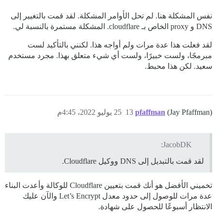
نفس المشكلة هنا. لم تحل الأوامر المشكلة. لقد قمت بالتغيير إلى
DNS و proxy الخاص بـ cloudflare. المشكلة مستمرة بالنسبة لي.
لقد فعلت هذا عدة مرات ولم أواجه هذا. لكنني بالتأكيد لست
مبرمجًا، ولست خبيرًا، ولست أي شيء متعلق بهذا. مجرد مستخدم
سعيد. لكن هذا محبط.
(Jay Pfaffman)
pfaffman
13
25 يوليو 2022، 4:45م
JacobDK:
لقد قمت بالتبديل إلى DNS ووكيل Cloudflare.
تخميني الأفضل هو أنك قمت بتعيين Cloudflare للوكالة وأعدت البناء
عدة مرات للوصول إلى حدود معدل Let’s Encrypt والآن عليك
الانتظار أسبوعًا للحصول على شهادة.