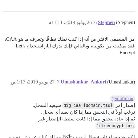
(Stephen)
Stephen
6
26 يوليو 2019، 11:11م
من المنطقي الافتراض أنه إذا كنت تملك نطاقًا وتعرف ما هو CAA،
فقد تمكنت من تكوينه، وبالتالي فإنك تدرك آثار استخدام Let’s
Encrypt.
(Umashankar)
Umashankar_Ankuri
7
27 يوليو 2019، 1:17ص
@pfaffman
إصدار أمر
dig caa {domain.tld}
سيعيد السجل.
نرغب أولاً في التحقق مما إذا كان يعيد أي سجل،
ثم إذا عاد، نتحقق مما إذا كانت سلطة الإصدار غير
.
letsencrypt.org
لكن هذه حالة نادرة جدًا. لست متأكدًا مما إذا كنا نرغب في تضمين