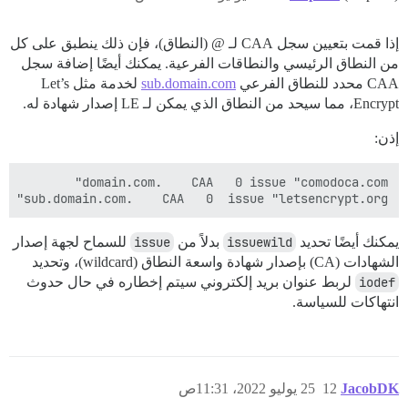
إذا قمت بتعيين سجل CAA لـ @ (النطاق)، فإن ذلك ينطبق على كل
من النطاق الرئيسي والنطاقات الفرعية. يمكنك أيضًا إضافة سجل
CAA محدد للنطاق الفرعي
sub.domain.com
لخدمة مثل Let’s
Encrypt، مما سيحد من النطاق الذي يمكن لـ LE إصدار شهادة له.
إذن:
sub.domain.com.    CAA   0  issue "letsencrypt.org"

يمكنك أيضًا تحديد
issuewild
بدلاً من
issue
للسماح لجهة إصدار
الشهادات (CA) بإصدار شهادة واسعة النطاق (wildcard)، وتحديد
iodef
لربط عنوان بريد إلكتروني سيتم إخطاره في حال حدوث
انتهاكات للسياسة.
JacobDK
12
25 يوليو 2022، 11:31ص