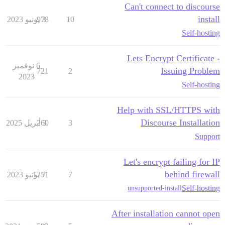
Can't connect to discourse
install
10
3 يونيو 2023
978
Self-hosting
Lets Encrypt Certificate -
6 نوفمبر
Issuing Problem
721
2
2023
Self-hosting
Help with SSL/HTTPS with
Discourse Installation
3
3 أبريل 2025
260
Support
Let's encrypt failing for IP
behind firewall
7
7 يونيو 2023
1251
Self-hosting
unsupported-install
After installation cannot open