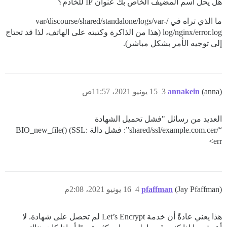
هل يحل اسم المضيف الخاص بك عنوان IP للخادم؟
ما الذي تراه في /var/discourse/shared/standalone/logs/var-
log/nginx/error.log (هذا من الذاكرة وكتبته على الهاتف، لذا قد تحتاج
إلى توجيه الأمر بشكل مباشر).
(anna)
annakein
3
15 يونيو 2021، 11:57ص
العديد من رسائل "فشل تحميل الشهادة
“/shared/ssl/example.com.cer”: فشل دالة BIO_new_file() (SSL:
err>
(Jay Pfaffman)
pfaffman
4
16 يونيو 2021، 2:08م
هذا يعني عادةً أن خدمة Let’s Encrypt لم تحصل على شهادة. لا