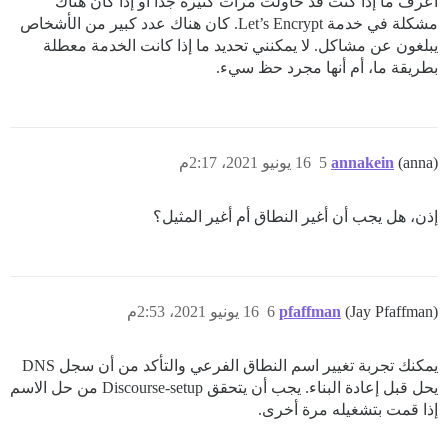
أعرف ما إذا كنت قد حاولت مرات كثيرة جدًا أو إذا كان هناك
مشكلة في خدمة Let’s Encrypt. كان هناك عدد كبير من الأشخاص
يبلغون عن مشاكل. لا يمكنني تحديد ما إذا كانت الخدمة معطلة
بطريقة ما، أم أنها مجرد حظ سيء.
(anna)
annakein
5
16 يونيو 2021، 2:17م
إذن، هل يجب أن أغير النطاق أم أغير المثيل؟
(Jay Pfaffman)
pfaffman
6
16 يونيو 2021، 2:53م
يمكنك تجربة تغيير اسم النطاق الفرعي والتأكد من أن سجل DNS
يحل قبل إعادة البناء. يجب أن يتحقق Discourse-setup من حل الاسم
إذا قمت بتشغيله مرة أخرى.