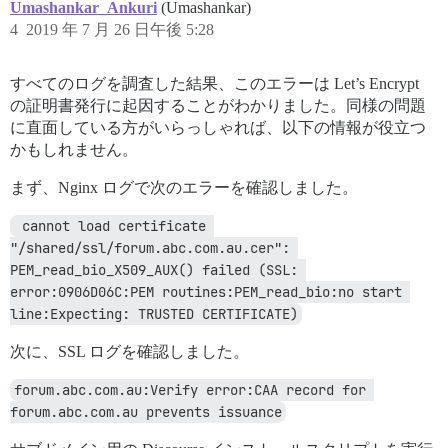
Umashankar_Ankuri
(Umashankar)
4
2019 年 7 月 26 日午後 5:28
すべてのログを調査した結果、このエラーは Let’s Encrypt
の証明書発行に起因することがわかりました。同様の問題
に直面している方がいらっしゃれば、以下の情報が役立つ
かもしれません。
まず、Nginx ログで次のエラーを確認しました。
 cannot load certificate 
"/shared/ssl/forum.abc.com.au.cer": 
PEM_read_bio_X509_AUX() failed (SSL: 
error:0906D06C:PEM routines:PEM_read_bio:no start 
line:Expecting: TRUSTED CERTIFICATE)
次に、SSL ログを確認しました。
forum.abc.com.au:Verify error:CAA record for 
forum.abc.com.au prevents issuance