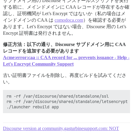
サブドメイン用の Discourse インストールスクリプトを実行
する前に、メインドメインに CAA レコードが存在するか確
認し、証明機関が Let’s Encrypt ではないか（私の場合はメ
インドメインの CAA は
comodoca.com
）を確認する必要が
あります。Let’s Encrypt ではない場合、Discourse 用の Let’s
Encrypt 証明書は発行されません。
修正方法：以下の通り、Discourse サブドメイン用に CAA
レコードを追加する必要があります
Acme:error:caa :: CAA record for ... prevents issuance - Help -
Let's Encrypt Community Support
古い証明書ファイルを削除し、再度ビルドを試みてくださ
い。
rm -rf /var/discourse/shared/standalone/ssl

rm -rf /var/discourse/shared/standalone/letsencrypt

Discourse version at community.gasturbinesupport.com: NOT