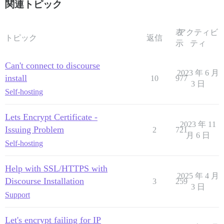
関連トピック
表
アクティビ
トピック
返信
示
ティ
Can't connect to discourse
2023 年 6 月
install
10
977
3 日
Self-hosting
Lets Encrypt Certificate -
2023 年 11
Issuing Problem
2
721
月 6 日
Self-hosting
Help with SSL/HTTPS with
2025 年 4 月
Discourse Installation
3
259
3 日
Support
Let's encrypt failing for IP