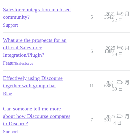
Salesforce integration in closed
2021 年9 月
community?
5
3542
22 日
Support
What are the prospects for an
official Salesforce
2025 年8 月
5
1380
Integration/Plugin?
29 日
Feature
salesforce
Effectively using Discourse
2021 年8 月
together with group chat
11
6881
30 日
Blog
Can someone tell me more
about how Discourse compares
2025 年2 月
7
501
to Discord?
4 日
Support