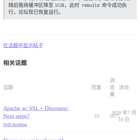
随后我将缓冲区降至 1GB，此时
rebuild
命令成功执
行，论坛现已恢复运行。
在话题中显示帖子
相关话题
浏
话题
回复
览
活动
量
Apache w/ SSL + Discourse:
2020 年7 月
Next steps?
10
1875
18 日
Self-hosting