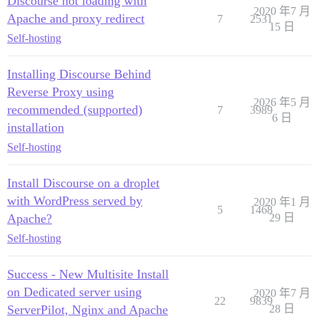
Discourse not loading with
2020 年7 月
Apache and proxy redirect
7
2531
15 日
Self-hosting
Installing Discourse Behind
Reverse Proxy using
2026 年5 月
recommended (supported)
7
3989
6 日
installation
Self-hosting
Install Discourse on a droplet
with WordPress served by
2020 年1 月
5
1468
Apache?
29 日
Self-hosting
Success - New Multisite Install
on Dedicated server using
2020 年7 月
22
9839
ServerPilot, Nginx and Apache
28 日