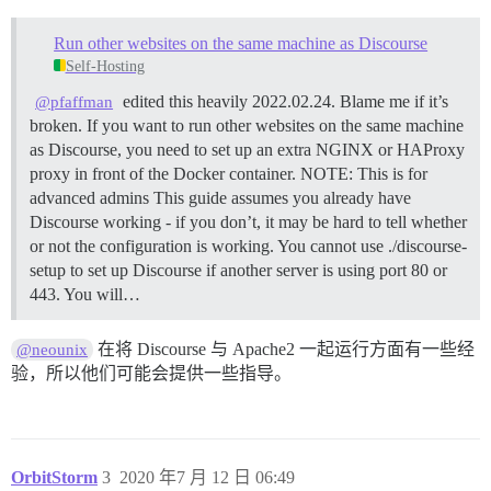
Run other websites on the same machine as Discourse
Self-Hosting
edited this heavily 2022.02.24. Blame me if it’s
@pfaffman
broken. If you want to run other websites on the same machine
as Discourse, you need to set up an extra NGINX or HAProxy
proxy in front of the Docker container.
NOTE: This is for
advanced admins This guide assumes you already have
Discourse working - if you don’t, it may be hard to tell whether
or not the configuration is working. You cannot use ./discourse-
setup to set up Discourse if another server is using port 80 or
443. You will…
在将 Discourse 与 Apache2 一起运行方面有一些经
@neounix
验，所以他们可能会提供一些指导。
OrbitStorm
3
2020 年7 月 12 日 06:49