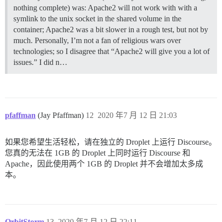
nothing complete) was: Apache2 will not work with with a
symlink to the unix socket in the shared volume in the
container; Apache2 was a bit slower in a rough test, but not by
much. Personally, I’m not a fan of religious wars over
technologies; so I disagree that “Apache2 will give you a lot of
issues.” I did n…
pfaffman
(Jay Pfaffman)
12
2020 年7 月 12 日 21:03
如果您希望生活轻松，请在独立的 Droplet 上运行 Discourse。
您真的无法在 1GB 的 Droplet 上同时运行 Discourse 和
Apache，因此使用两个 1GB 的 Droplet 并不会增加太多成
本。
OrbitStorm
13
2020 年7 月 12 日 22:11