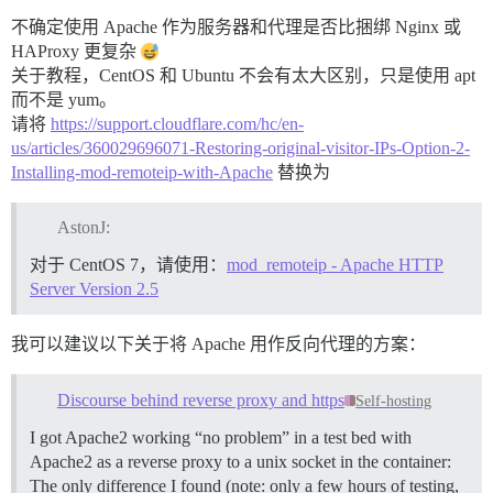
不确定使用 Apache 作为服务器和代理是否比捆绑 Nginx 或
HAProxy 更复杂
关于教程，CentOS 和 Ubuntu 不会有太大区别，只是使用 apt
而不是 yum。
请将
https://support.cloudflare.com/hc/en-
us/articles/360029696071-Restoring-original-visitor-IPs-Option-2-
Installing-mod-remoteip-with-Apache
替换为
AstonJ:
对于 CentOS 7，请使用：
mod_remoteip - Apache HTTP
Server Version 2.5
我可以建议以下关于将 Apache 用作反向代理的方案：
Discourse behind reverse proxy and https
Self-hosting
I got Apache2 working “no problem” in a test bed with
Apache2 as a reverse proxy to a unix socket in the container:
The only difference I found (note: only a few hours of testing,