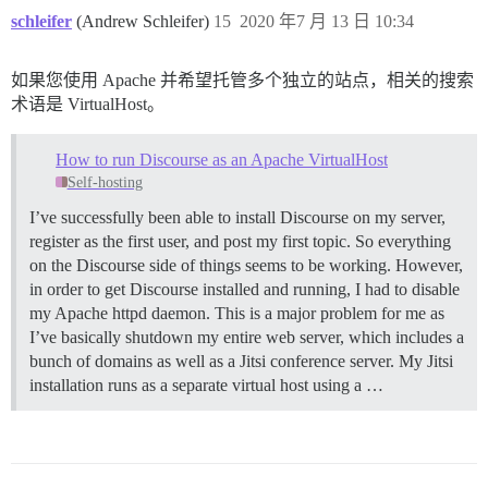
schleifer
(Andrew Schleifer)
15
2020 年7 月 13 日 10:34
如果您使用 Apache 并希望托管多个独立的站点，相关的搜索
术语是 VirtualHost。
How to run Discourse as an Apache VirtualHost
Self-hosting
I’ve successfully been able to install Discourse on my server,
register as the first user, and post my first topic. So everything
on the Discourse side of things seems to be working. However,
in order to get Discourse installed and running, I had to disable
my Apache httpd daemon. This is a major problem for me as
I’ve basically shutdown my entire web server, which includes a
bunch of domains as well as a Jitsi conference server. My Jitsi
installation runs as a separate virtual host using a …