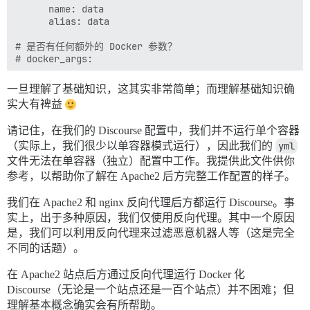
      name: data

      alias: data

# 是否有任何额外的 Docker 参数？

# docker_args:

params:

一旦理解了基础知识，这其实非常简单；而理解基础知识确
  ## 此容器应使用哪个 Git 修订版本？（默认：tests-passed）
实大有裨益
  #version: latest

  db_shared_buffers: "4GB"

请记住，在我们的 Discourse 配置中，我们并不运行单个容器
（实际上，我们很少以单容器模式运行），因此我们的
env:

yml
  LC_ALL: en_US.UTF-8

文件无法在单容器（独立）配置中工作。我提供此文件供你
  LANG: en_US.UTF-8

参考，以帮助你了解在 Apache2 后方完整工作配置的样子。
  LANGUAGE: en_US.UTF-8

我们在 Apache2 和 nginx 反向代理后方都运行 Discourse。事
  # DISCOURSE_DEFAULT_LOCALE: en

实上，出于多种原因，我们仅使用反向代理。其中一个原因
是，我们可以利用反向代理来过滤恶意机器人等（这是完全
  ## 支持多少个并发 Web 请求？取决于内存和 CPU 核心数。

  ## 将基于检测到的 CPU 数量由 bootstrap 自动设置，你也可
不同的话题）。
  #UNICORN_WORKERS: 3

  UNICORN_WORKERS: 8

在 Apache2 站点后方通过反向代理运行 Docker 化
Discourse（无论是一个站点还是一百个站点）并不困难；但
  ## TODO：此 Discourse 实例将响应的域名

理解基本概念确实会有所帮助。
  DISCOURSE_HOSTNAME: 'discourse.your-great-web-site.c