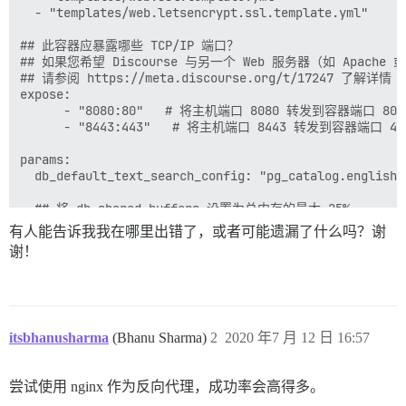
  - "templates/web.letsencrypt.ssl.template.yml"

## 此容器应暴露哪些 TCP/IP 端口？

## 如果您希望 Discourse 与另一个 Web 服务器（如 Apache 
## 请参阅 https://meta.discourse.org/t/17247 了解详情

expose:

      - "8080:80"   # 将主机端口 8080 转发到容器端口 80 (h
      - "8443:443"   # 将主机端口 8443 转发到容器端口 443 
params:

  db_default_text_search_config: "pg_catalog.english"

  ## 将 db_shared_buffers 设置为总内存的最大 25%。

  ## 将根据检测到的 RAM 由 bootstrap 自动设置，您也可以覆
有人能告诉我我在哪里出错了，或者可能遗漏了什么吗？谢
  db_shared_buffers: "128MB"

谢！
  ## 可能改善排序性能，但会增加每个连接的内存使用量

  #db_work_mem: "40MB"

  ## 此容器应使用哪个 Git 版本？（默认：tests-passed）

itsbhanusharma
(Bhanu Sharma)
2
2020 年7 月 12 日 16:57
  #version: tests-passed

env:

尝试使用 nginx 作为反向代理，成功率会高得多。
  LANG: en_US.UTF-8

  # DISCOURSE_DEFAULT_LOCALE: en
