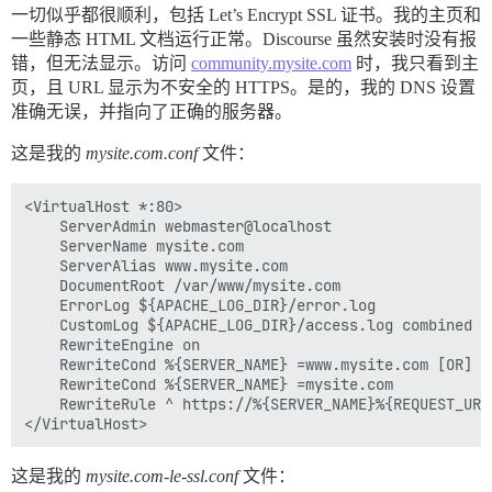
一切似乎都很顺利，包括 Let’s Encrypt SSL 证书。我的主页和
一些静态 HTML 文档运行正常。Discourse 虽然安装时没有报
错，但无法显示。访问
community.mysite.com
时，我只看到主
页，且 URL 显示为不安全的 HTTPS。是的，我的 DNS 设置
准确无误，并指向了正确的服务器。
这是我的
mysite.com.conf
文件：
<VirtualHost *:80>

    ServerAdmin webmaster@localhost

    ServerName mysite.com

    ServerAlias www.mysite.com

    DocumentRoot /var/www/mysite.com

    ErrorLog ${APACHE_LOG_DIR}/error.log

    CustomLog ${APACHE_LOG_DIR}/access.log combined

    RewriteEngine on

    RewriteCond %{SERVER_NAME} =www.mysite.com [OR]

    RewriteCond %{SERVER_NAME} =mysite.com

    RewriteRule ^ https://%{SERVER_NAME}%{REQUEST_URI
这是我的
mysite.com-le-ssl.conf
文件：