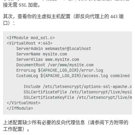
接无需 SSL 加密。
其次，查看你的主虚拟主机配置（即反向代理上的 443 端
口）：
<IfModule mod_ssl.c>

<VirtualHost *:443>

	ServerAdmin webmaster@localhost

	ServerName mysite.com

	ServerAlias www.mysite.com

	DocumentRoot /var/www/mysite.com

	ErrorLog ${APACHE_LOG_DIR}/error.log

	CustomLog ${APACHE_LOG_DIR}/access.log combined

       Include /etc/letsencrypt/options-ssl-apache.con
       SSLCertificateFile /etc/letsencrypt/live/mysit
       SSLCertificateKeyFile /etc/letsencrypt/live/my
</VirtualHost>

上述配置缺少所有必要的反向代理信息（请参阅下方附带的
工作配置）。