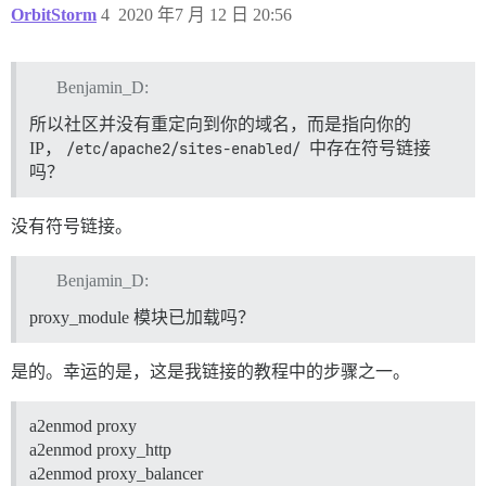
OrbitStorm
4
2020 年7 月 12 日 20:56
  ## 如果您添加了 Let's Encrypt 模板，请取消注释以下行以获
  LETSENCRYPT_ACCOUNT_EMAIL: myemail

  ## 此 Discourse 实例的 http 或 https CDN 地址（配置为
Benjamin_D:
  ## 请参阅 https://meta.discourse.org/t/14857 了解详情

  #DISCOURSE_CDN_URL: https://discourse-cdn.example.co
所以社区并没有重定向到你的域名，而是指向你的
IP，
/etc/apache2/sites-enabled/
中存在符号链接
## Docker 容器是无状态的；所有数据都存储在 /shared 中

吗？
volumes:

  - volume:

      host: /var/discourse/shared/standalone

没有符号链接。
      guest: /shared

  - volume:

      host: /var/discourse/shared/standalone/log/var-l
Benjamin_D:
      guest: /var/log

proxy_module 模块已加载吗？
## 插件请放在此处

## 请参阅 https://meta.discourse.org/t/19157 了解详情

hooks:

是的。幸运的是，这是我链接的教程中的步骤之一。
  after_code:

    - exec:

a2enmod proxy
        cd: $home/plugins

        cmd:

a2enmod proxy_http
          - git clone https://github.com/discourse/doc
a2enmod proxy_balancer