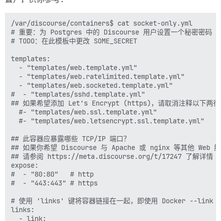
/var/discourse/containers$ cat socket-only.yml

# 重要：为 Postgres 中的 Discourse 用户设置一个秘密密码

# TODO：在此模板中更改 SOME_SECRET

templates:

  - "templates/web.template.yml"

  - "templates/web.ratelimited.template.yml"

  - "templates/web.socketed.template.yml"

#  - "templates/sshd.template.yml"

## 如果希望添加 Let's Encrypt (https)，请取消注释以下两行

  #- "templates/web.ssl.template.yml"

  #- "templates/web.letsencrypt.ssl.template.yml"

## 此容器应暴露哪些 TCP/IP 端口？

## 如果你希望 Discourse 与 Apache 或 nginx 等其他 Web
## 请参阅 https://meta.discourse.org/t/17247 了解详情

expose:

#  - "80:80"   # http

#  - "443:443" # https

# 使用 'links' 键将容器链接在一起，即使用 Docker --link 
links:

  - link:
