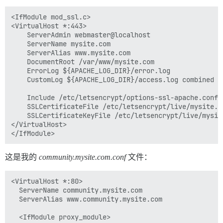
<IfModule mod_ssl.c>

<VirtualHost *:443>

    ServerAdmin webmaster@localhost

    ServerName mysite.com

    ServerAlias www.mysite.com

    DocumentRoot /var/www/mysite.com

    ErrorLog ${APACHE_LOG_DIR}/error.log

    CustomLog ${APACHE_LOG_DIR}/access.log combined

    Include /etc/letsencrypt/options-ssl-apache.conf

    SSLCertificateFile /etc/letsencrypt/live/mysite.co
    SSLCertificateKeyFile /etc/letsencrypt/live/mysite
</VirtualHost>

这是我的
community.mysite.com.conf
文件：
<VirtualHost *:80>

  ServerName community.mysite.com

  ServerAlias www.community.mysite.com

  <IfModule proxy_module>
