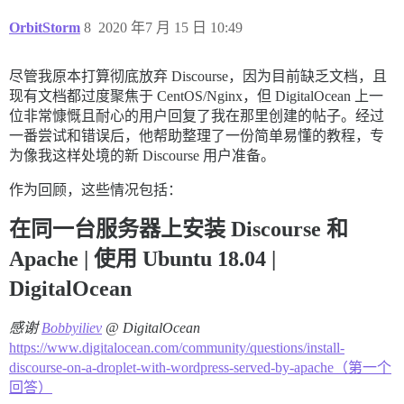
          - git clone https://github.com/discourse/di
          - git clone https://github.com/discourse/dis
OrbitStorm
8
2020 年7 月 15 日 10:49
          - git clone https://github.com/discourse/di
          - git clone https://github.com/unixneo/legac
尽管我原本打算彻底放弃 Discourse，因为目前缺乏文档，且
## 记住，这是 YAML 语法——你只能有一个带名称的块

现有文档都过度聚焦于 CentOS/Nginx，但 DigitalOcean 上一
run:

  - exec: echo "开始自定义命令"

位非常慷慨且耐心的用户回复了我在那里创建的帖子。经过
一番尝试和错误后，他帮助整理了一份简单易懂的教程，专
  ## 如果希望为 root 配置密码登录，请取消注释并修改：

为像我这样处境的新 Discourse 用户准备。
  ## 仅使用以下其中一行：

  #- exec: /usr/sbin/usermod -p 'PASSWORD_HASH' root

作为回顾，这些情况包括：
  #- exec: /usr/sbin/usermod -p "$(mkpasswd -m sha-25
在同一台服务器上安装 Discourse 和
  ## 如果希望授权其他用户，请取消注释并修改：

  #- exec: ssh-import-id username

Apache | 使用 Ubuntu 18.04 |
  #- exec: ssh-import-id anotherusername

DigitalOcean
  - exec: echo "自定义命令结束"

  #- exec: awk -F\# '{print $1;}' ~/.ssh/authorize
感谢
Bobbyiliev
@ DigitalOcean
https://www.digitalocean.com/community/questions/install-
discourse-on-a-droplet-with-wordpress-served-by-apache（第一个
回答）