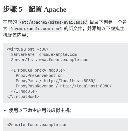
步骤 5 - 配置 Apache
在您的
/etc/apache2/sites-available/
目录下创建一个名
为
forum.example.com.conf
的新文件，并添加以下虚拟主
机配置内容：
<VirtualHost *:80>

  ServerName forum.example.com

  ServerAlias www.forum.example.com

  <IfModule proxy_module>

    ProxyPreserveHost on

    ProxyPass / http://localhost:8080/

    ProxyPassReverse / http://localhost:8080/

  </IfModule>

使用以下命令启用该虚拟主机：