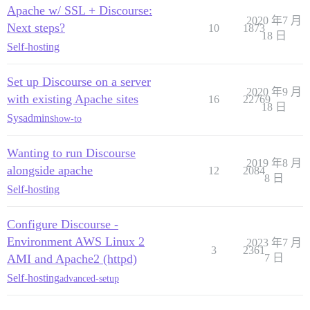
Apache w/ SSL + Discourse:
2020 年7 月
Next steps?
10
1873
18 日
Self-hosting
Set up Discourse on a server
2020 年9 月
with existing Apache sites
16
22769
18 日
Sysadmins
how-to
Wanting to run Discourse
2019 年8 月
alongside apache
12
2084
8 日
Self-hosting
Configure Discourse -
Environment AWS Linux 2
2023 年7 月
3
2361
AMI and Apache2 (httpd)
7 日
Self-hosting
advanced-setup