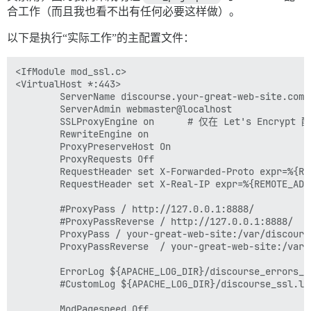
合工作（而且我也看不出有任何必要这样做）。
以下是执行“实际工作”的主配置文件：
<IfModule mod_ssl.c>

<VirtualHost *:443>

        ServerName discourse.your-great-web-site.com

        ServerAdmin webmaster@localhost

        SSLProxyEngine on      # 仅在 Let's Enc
  	    RewriteEngine on

  	    ProxyPreserveHost On

  	    ProxyRequests Off

  	    RequestHeader set X-Forwarded-Proto expr=%{REQUEST_SCHEME}

 	    RequestHeader set X-Real-IP expr=%{REMOTE_ADDR}

        #ProxyPass / http://127.0.0.1:8888/    
        #ProxyPassReverse / http://127.0.0.1:88
        ProxyPass / your-great-web-site:/var/discours
        ProxyPassReverse  / your-great-web-site:/var/
        ErrorLog ${APACHE_LOG_DIR}/discourse_errors_ss
        #CustomLog ${APACHE_LOG_DIR}/discourse_s
        ModPagespeed Off
