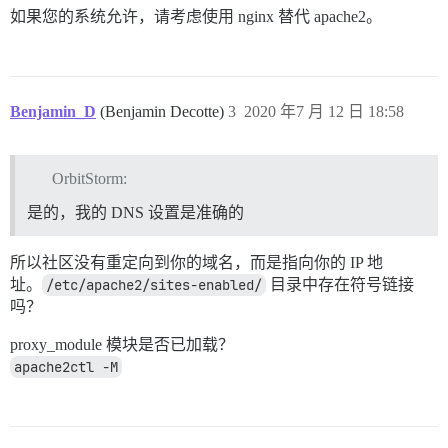
如果您的系统允许，请考虑使用 nginx 替代 apache2。
  ## 支持多少并发 Web 请求？取决于内存和 CPU 核心数。

  ## 将根据检测到的 CPU 由 bootstrap 自动设置，您也可以覆
  UNICORN_WORKERS: 2

  ## TODO: 此 Discourse 实例将响应的域名

Benjamin_D
(Benjamin Decotte)
3
2020 年7 月 12 日 18:58
  ## 必填项。Discourse 无法仅使用 IP 地址运行。

  DISCOURSE_HOSTNAME: community.mysite.com

  ## 如果希望容器以与上述指定的相同主机名（-h 选项）启动，请取消注
OrbitStorm:
  #DOCKER_USE_HOSTNAME: true

是的，我的 DNS 设置是准确的
  ## TODO: 初始注册时将被设为管理员和开发者的逗号分隔邮箱列
  ## 示例：'user1@example.com,user2@example.com'

所以社区没有重定向到你的域名，而是指向你的 IP 地
  DISCOURSE_DEVELOPER_EMAILS: 'myemail'

址。
/etc/apache2/sites-enabled/
目录中存在符号链接
  ## TODO: 用于验证新账户和发送通知的 SMTP 邮件服务器

吗？
  # 需要 SMTP 地址、用户名和密码

  # 警告：SMTP 密码中的字符 '#' 可能导致问题！

proxy_module 模块是否已加载？
  DISCOURSE_SMTP_ADDRESS: smtp.mailgun.org

apache2ctl -M
  DISCOURSE_SMTP_PORT: 587

  DISCOURSE_SMTP_USER_NAME: my-smtp-username

  DISCOURSE_SMTP_PASSWORD: "my-smtp-password"

  #DISCOURSE_SMTP_ENABLE_START_TLS: true         