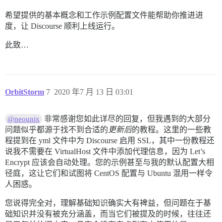
希望提供的基本概念和工作示例配置文件能帮助你推进进
  ## 如果希望容器以与上述指定的相同主机名（-h 选项）启动，请
  #DOCKER_USE_HOSTNAME: true

度，让 Discourse 顺利上线运行。
  ## TODO：初始注册时将设为管理员和开发者的逗号分隔邮箱列表

此致…
  ## 示例：'user1@example.com,user2@example.com'

  DISCOURSE_DEVELOPER_EMAILS: 'tim@discourse.your-grea
  ## TODO：用于验证新账户和发送通知的 SMTP 邮件服务器

  # SMTP 地址、用户名和密码为必填项

OrbitStorm
7
2020 年7 月 13 日 03:01
  # 警告：SMTP 密码中的字符 '#' 可能导致问题！

  DISCOURSE_SMTP_ADDRESS: smtp.gmail.com

  DISCOURSE_SMTP_PORT: 587

非常感谢您如此详尽的回复，但我遇到的大部分
@neounix
  DISCOURSE_SMTP_USER_NAME: not_for_reply@discourse.y
问题似乎都源于找不到合适的
更新后
的教程。这里的一些教
  DISCOURSE_SMTP_PASSWORD: my_super_secret_cool_passwo
程提到在 yml 文件中为 Discourse 启用 SSL，其中一份教程还
  #DISCOURSE_SMTP_ENABLE_START_TLS: true         
说我不需要在 VirtualHost 文件中添加代理信息，因为 Let’s
  ## 如果已添加 Let's Encrypt 模板，请取消注释以下行以获取
Encrypt 应该会自动处理。您的示例甚至与我的默认配置大相
  #LETSENCRYPT_ACCOUNT_EMAIL: me@example.com

径庭，这让它们和试图将 CentOS 配置与 Ubuntu 混用一样令
人困惑。
  ## TODO：配置与数据库的连接

  DISCOURSE_DB_SOCKET: ''

您说得完全对，理解基础知识确实大有裨益，但问题在于基
  #DISCOURSE_DB_USERNAME: discourse

  DISCOURSE_DB_PASSWORD: another_super_secret_cool_pas
础知识并没有被充分涵盖，而当它们被提及的时候，往往还
  DISCOURSE_DB_HOST: data
