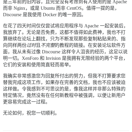
是三年前的旧内容，且完全没有考虑到有人使用的是 Apache
  DISCOURSE_REDIS_HOST: data

而非 Nginx，或是 Ubuntu 而非 CentOS。值得一提的是，
Discourse 是我使用 Docker 的唯一原因。
  DISCOURSE_MAXMIND_LICENSE_KEY: my_max_mind_key

  ## 此 Discourse 实例的 http 或 https CDN 地址（配置为
在花了四天时间仅仅尝试将应用程序与 Apache 一起安装后，
  ## 请参阅 https://meta.discourse.org/t/14857 了解详情

  #DISCOURSE_CDN_URL: https://discourse-cdn.example.co
我放弃了。无论是否免费，这都不值得如此费神，我也不打
算继续在论坛上翻找，只为不断发现那些复制粘贴来的、指
volumes:

向同样两份
过时
且
不完整
的教程的链接。在安装论坛软件方
  - volume:

面，我从未有过像 Discourse 这样令人沮丧的经历，这足以说
      host: /var/discourse/shared/socket-only

      guest: /shared

明一切。XenForo 和 Invision 是我拥有无限经验的两个平台，
  - volume:

它们的安装和使用简直轻而易举。
      host: /var/discourse/shared/socket-only/log/var-
      guest: /var/log

我确实非常感激您为回复所付出的努力，但我不打算要求您
替我完成这项工作，如果存在完善的文档，我也不应该被迫
## 插件请放在此处

这样做。令我感到不可思议的是，像我这样并非那么特殊的
## 请参阅 https://meta.discourse.org/t/19157 了解详情

hooks:

特定情况，竟然没有在任何新教程中被强调，以便让新用户
  after_code:

更容易完成这一过程。
    - exec:

        cd: $home/plugins

无论如何，祝您一切顺利。
        cmd:

          - git clone https://github.com/discourse/doc
          - git clone https://github.com/discourse/dis