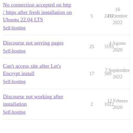
No connection accepted on http
16
/ https after fresh installation on
5
2457
Diciembre
Ubuntu 22.04 LTS
2022
Self-hosting
Discourse not serving pages
4 Agosto
25
3193
2020
Self-hosting
Can't access site after Let's
7 Septiembre
Encrypt install
17
569
2022
Self-hosting
Discourse not working after
12 Febrero
installation
2
1022
2020
Self-hosting