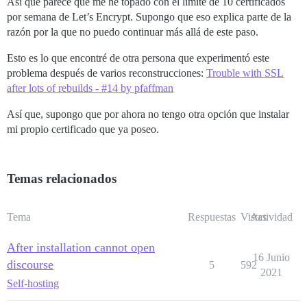
Así que parece que me he topado con el límite de 10 certificados
por semana de Let’s Encrypt. Supongo que eso explica parte de la
razón por la que no puedo continuar más allá de este paso.
Esto es lo que encontré de otra persona que experimentó este
problema después de varios reconstrucciones:
Trouble with SSL
after lots of rebuilds - #14 by pfaffman
Así que, supongo que por ahora no tengo otra opción que instalar
mi propio certificado que ya poseo.
Temas relacionados
Tema
Respuestas
Vistas
Actividad
After installation cannot open
16 Junio
discourse
5
592
2021
Self-hosting