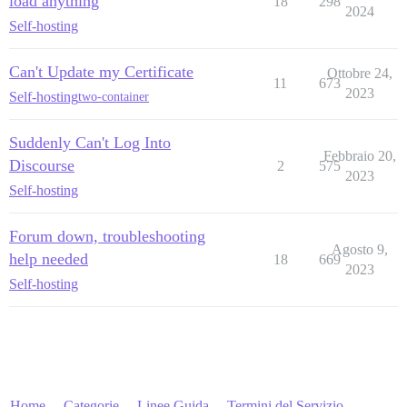
load anything
18
298
2024
Self-hosting
Can't Update my Certificate
Ottobre 24,
11
673
2023
Self-hosting
two-container
Suddenly Can't Log Into
Febbraio 20,
Discourse
2
575
2023
Self-hosting
Forum down, troubleshooting
Agosto 9,
help needed
18
669
2023
Self-hosting
Home
Categorie
Linee Guida
Termini del Servizio