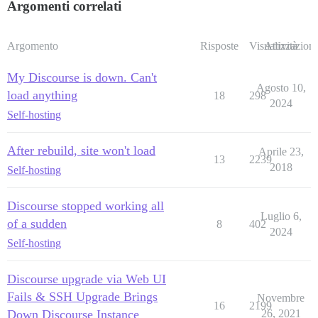
Argomenti correlati
Argomento
Risposte
Visualizzazioni
Attività
My Discourse is down. Can't
Agosto 10,
load anything
18
298
2024
Self-hosting
After rebuild, site won't load
Aprile 23,
13
2239
2018
Self-hosting
Discourse stopped working all
Luglio 6,
of a sudden
8
402
2024
Self-hosting
Discourse upgrade via Web UI
Fails & SSH Upgrade Brings
Novembre
16
2199
Down Discourse Instance
26, 2021