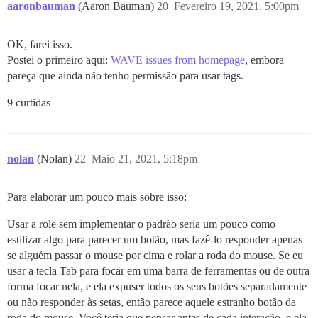
aaronbauman
(Aaron Bauman)
20
Fevereiro 19, 2021, 5:00pm
OK, farei isso.
Postei o primeiro aqui:
WAVE issues from homepage
, embora
pareça que ainda não tenho permissão para usar tags.
9 curtidas
nolan
(Nolan)
22
Maio 21, 2021, 5:18pm
Para elaborar um pouco mais sobre isso:
Usar a role sem implementar o padrão seria um pouco como
estilizar algo para parecer um botão, mas fazê-lo responder apenas
se alguém passar o mouse por cima e rolar a roda do mouse. Se eu
usar a tecla Tab para focar em uma barra de ferramentas ou de outra
forma focar nela, e ela expuser todos os seus botões separadamente
ou não responder às setas, então parece aquele estranho botão da
roda do mouse. Você teria que pensar antes de cada interação, e ela