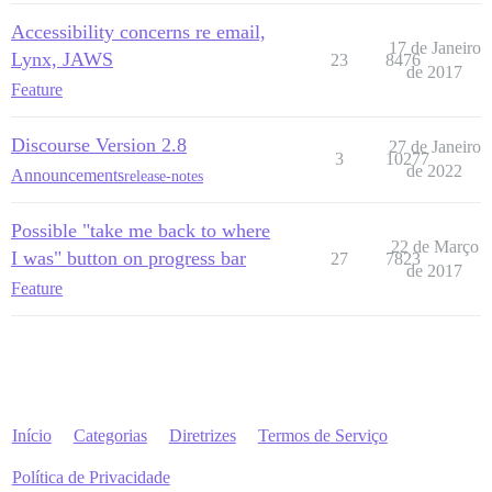
Accessibility concerns re email,
17 de Janeiro
Lynx, JAWS
23
8476
de 2017
Feature
Discourse Version 2.8
27 de Janeiro
3
10277
de 2022
Announcements
release-notes
Possible "take me back to where
22 de Março
I was" button on progress bar
27
7823
de 2017
Feature
Início
Categorias
Diretrizes
Termos de Serviço
Política de Privacidade