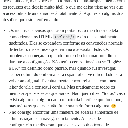
acessibilidade, mas vocês estão tornando o auto-hospedamento com
os recursos que desejo muito fácil, o que me deixa triste ao ver que
a acessibilidade ainda não está totalmente lá. Aqui estão alguns dos
desafios que estou enfrentando:
Os menus suspensos que são reportados ao meu leitor de tela
como elementos HTML
<select/>
estão quase totalmente
quebrados. Eles se expandem conforme as convenções normais
de teclado, mas é nisso que termina a acessibilidade. Os
problemas começaram quando precisei selecionar um idioma
durante a configuração. Não tenho certeza imediata se “Inglês:
EUA” foi definido como padrão, mas quando fui investigar,
acabei definindo o idioma para espanhol e tive dificuldade para
voltar ao original. Eventualmente, encontrei a lista com meu
leitor de tela e consegui corrigir. Mas praticamente todos os
menus suspensos estão quebrados. Não quero dizer “todos” caso
exista algum em algum canto remoto da interface que funcione,
mas todos os que testei não funcionam de forma alguma.
Não consigo encontrar uma maneira de acessar a interface de
administração sem navegar diretamente. As telas de
configuração me disseram que ela estava sob o ícone de