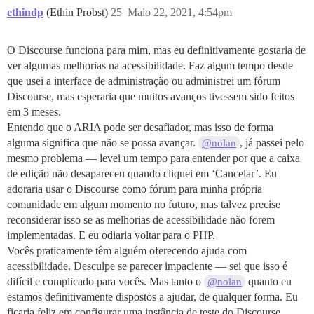
ethindp
(Ethin Probst)
25
Maio 22, 2021, 4:54pm
O Discourse funciona para mim, mas eu definitivamente gostaria de
ver algumas melhorias na acessibilidade. Faz algum tempo desde
que usei a interface de administração ou administrei um fórum
Discourse, mas esperaria que muitos avanços tivessem sido feitos
em 3 meses.
Entendo que o ARIA pode ser desafiador, mas isso de forma
alguma significa que não se possa avançar.
, já passei pelo
@nolan
mesmo problema — levei um tempo para entender por que a caixa
de edição não desapareceu quando cliquei em ‘Cancelar’. Eu
adoraria usar o Discourse como fórum para minha própria
comunidade em algum momento no futuro, mas talvez precise
reconsiderar isso se as melhorias de acessibilidade não forem
implementadas. E eu odiaria voltar para o PHP.
Vocês praticamente têm alguém oferecendo ajuda com
acessibilidade. Desculpe se parecer impaciente — sei que isso é
difícil e complicado para vocês. Mas tanto o
quanto eu
@nolan
estamos definitivamente dispostos a ajudar, de qualquer forma. Eu
ficaria feliz em configurar uma instância de teste do Discourse.