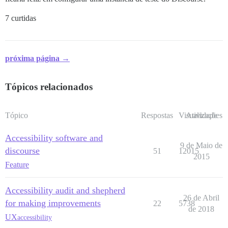
7 curtidas
próxima página →
Tópicos relacionados
Tópico
Respostas
Visualizações
Atividade
Accessibility software and
9 de Maio de
discourse
51
12015
2015
Feature
Accessibility audit and shepherd
26 de Abril
for making improvements
22
5738
de 2018
UX
accessibility