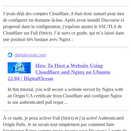
J’avais déjà des comptes Cloudflare, il était donc naturel pour moi
de configurer un domaine là-bas. Après avoir installé Discourse et
progressé dans la configuration, j’espérais ajuster le SSL/TLS de
Cloudflare sur Full (Strict). J’ai suivi ce guide, qui m’a laissé dans
une position très basique avec Nginx :
digitalocean.com
How To Host a Website Using
Cloudflare and Nginx on Ubuntu
22.04 | DigitalOcean
In this tutorial, you will secure a website served by Nginx with
an Origin CA certificate from Cloudflare and configure Nginx
to use authenticated pull reque…
À ce stade, je peux activer Full (Strict) et j’ai activé Authenticated
Origin Pulls. Je ne savais tout simplement pas comment faire
fonctionner Nginx comme proxy inverse pour Discourse à partir de