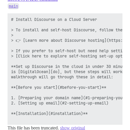
main
# Install Discourse on a Cloud Server 

> To install and self-host Discourse, follow the st
> 

> 👉 [Learn more about Discourse hosting](https://d
> If you prefer to self-host but need help setting 
> [Click here to explore self-hosting set-up option
**Set up Discourse in the cloud in under 30 minutes
is [DigitalOcean][do], but these steps will work on
walkthrough will go through these in detail:

**[Before you start](#before-you-start)**

1. [Preparing your domain name](#1-preparing-your-do
2. [Setting up email](#2-setting-up-email)

**[Installation](#installation)**

This file has been truncated.
show original