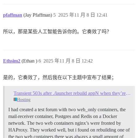
pfaffman
(Jay Pfaffman)
5
2025 年11 月 8 日 12:41
所以，那是某些人工智能告诉你的。它奏效了吗？
Ethsim2
(Ethan )
6
2025 年11 月 8 日 12:42
是的，它奏效了，然后我在以下主题中宣布了结果；
Transient 503s after ./launcher rebuild appN when they’re fronted by HAProxy
Hosting
I had created a test forum with two web_only containers, the
mail-receiver container, Postgres and Redis on a Docker
network. The two web containers nginx’s were fronted by
HAProxy. They worked well, but i found on rebuilding one of
the two web containers there was always a small amount of