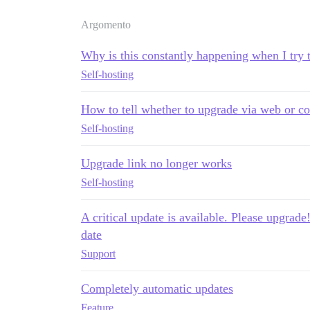
Argomento
Why is this constantly happening when I try 
Self-hosting
How to tell whether to upgrade via web or c
Self-hosting
Upgrade link no longer works
Self-hosting
A critical update is available. Please upgra
date
Support
Completely automatic updates
Feature