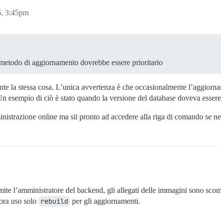
6, 3:45pm
 metodo di aggiornamento dovrebbe essere prioritario
e la stessa cosa. L’unica avvertenza è che occasionalmente l’aggiornam
Un esempio di ciò è stato quando la versione del database doveva essere
istrazione online ma sii pronto ad accedere alla riga di comando se ne
te l’amministratore del backend, gli allegati delle immagini sono scompa
lora uso solo
rebuild
per gli aggiornamenti.