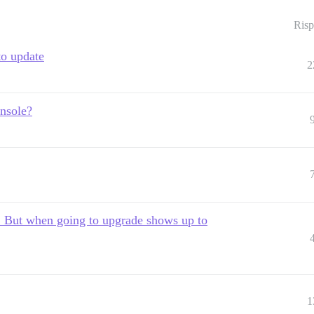
Risp
to update
2
onsole?
de! But when going to upgrade shows up to
1