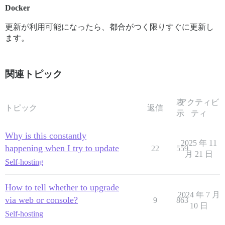
Docker
更新が利用可能になったら、都合がつく限りすぐに更新し
ます。
関連トピック
表
アクティビ
トピック
返信
示
ティ
Why is this constantly
2025 年 11
happening when I try to update
22
559
月 21 日
Self-hosting
How to tell whether to upgrade
2024 年 7 月
via web or console?
9
863
10 日
Self-hosting