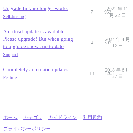
Upgrade link no longer works
2021 年 11
7
953
月 22 日
Self-hosting
A critical update is available.
Please upgrade! But when going
2024 年 4 月
4
397
to upgrade shows up to date
12 日
Support
Completely automatic updates
2018 年 6 月
13
4263
27 日
Feature
ホーム
カテゴリ
ガイドライン
利用規約
プライバシーポリシー