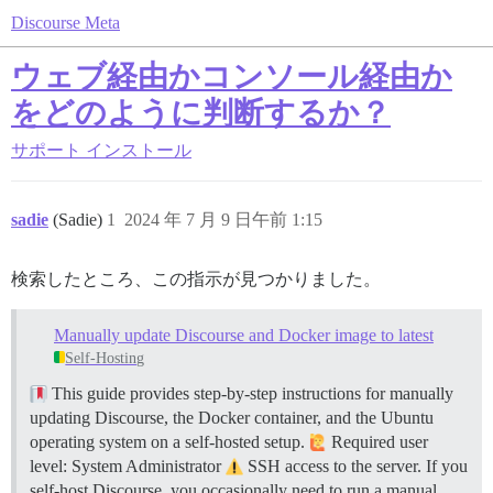
Discourse Meta
ウェブ経由かコンソール経由か
をどのように判断するか？
サポート
インストール
sadie
(Sadie)
1
2024 年 7 月 9 日午前 1:15
検索したところ、この指示が見つかりました。
Manually update Discourse and Docker image to latest
Self-Hosting
This guide provides step-by-step instructions for manually
updating Discourse, the Docker container, and the Ubuntu
operating system on a self-hosted setup.
Required user
level: System Administrator
SSH access to the server. If you
self-host Discourse, you occasionally need to run a manual