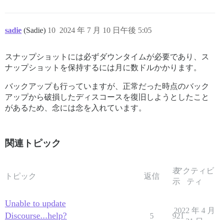
sadie
(Sadie)
10
2024 年 7 月 10 日午後 5:05
スナップショットには必ずダウンタイムが必要であり、ス
ナップショットを保持するには月に数ドルかかります。
バックアップも行っていますが、正常だった時点のバック
アップから破損したディスコースを復旧しようとしたこと
があるため、念には念を入れています。
関連トピック
表
アクティビ
トピック
返信
示
ティ
Unable to update
2022 年 4 月
Discourse...help?
5
921