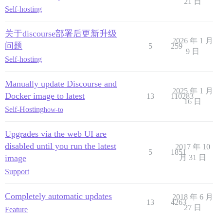
21 日
Self-hosting
关于discourse部署后更新升级
2026 年 1 月
问题
5
259
9 日
Self-hosting
Manually update Discourse and
2025 年 1 月
Docker image to latest
13
110283
16 日
Self-Hosting
how-to
Upgrades via the web UI are
disabled until you run the latest
2017 年 10
5
1851
image
月 31 日
Support
Completely automatic updates
2018 年 6 月
13
4263
27 日
Feature