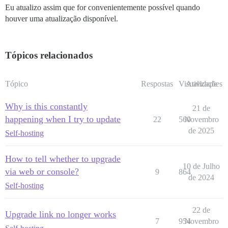
Eu atualizo assim que for convenientemente possível quando
houver uma atualização disponível.
Tópicos relacionados
Tópico
Respostas
Visualizações
Atividade
Why is this constantly
21 de
happening when I try to update
22
560
Novembro
de 2025
Self-hosting
How to tell whether to upgrade
10 de Julho
via web or console?
9
864
de 2024
Self-hosting
22 de
Upgrade link no longer works
7
954
Novembro