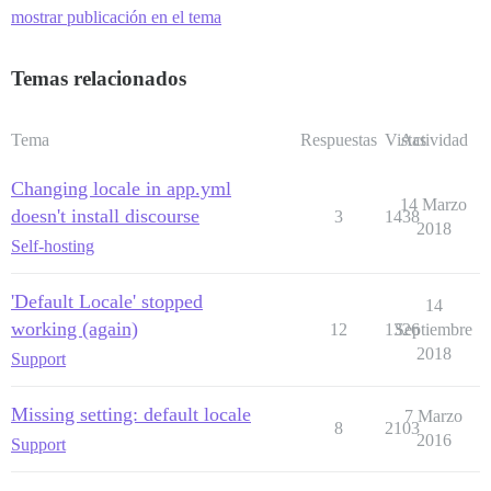
mostrar publicación en el tema
Temas relacionados
Tema
Respuestas
Vistas
Actividad
Changing locale in app.yml
14 Marzo
doesn't install discourse
3
1438
2018
Self-hosting
'Default Locale' stopped
14
working (again)
12
1326
Septiembre
2018
Support
Missing setting: default locale
7 Marzo
8
2103
2016
Support