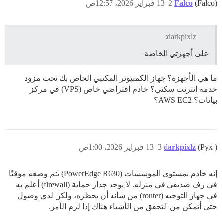
(Falco)
Falco
2
13 فبراير 2026، 12:57ص
darkpixlz:
على أجهزتي الخاصة
ما هي الأجهزة؟ جهاز الكمبيوتر المكتبي الخاص بك تحت مزود
خدمة إنترنت سكني؟ خادم افتراضي خاص (VPS) في مركز
بيانات؟ AWS EC2؟
(Pyx )
darkpixlz
3
13 فبراير 2026، 1:00ص
إنه خادم بمستوى المؤسسات (PowerEdge R630) يتم وضعه مؤقتًا
في رف صديقي في منزله. لا يوجد جدار حماية (firewall) أعلم به
في جهاز التوجيه (router) من شأنه أن يحظره، ولكن لدي وصول
حتى أتمكن من التحقق من الأشياء هناك إذا لزم الأمر.