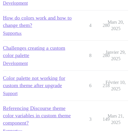
Development
How do colors work and how to
Mars 20,
change them?
4
280
2025
Support
ux
Challenges creating a custom
Janvier 29,
color palette
8
280
2025
Development
Color palette not working for
Février 10,
custom theme after upgrade
6
218
2025
Support
Referencing Discourse theme
color variables in custom theme
Mars 21,
3
149
component?
2025
Support