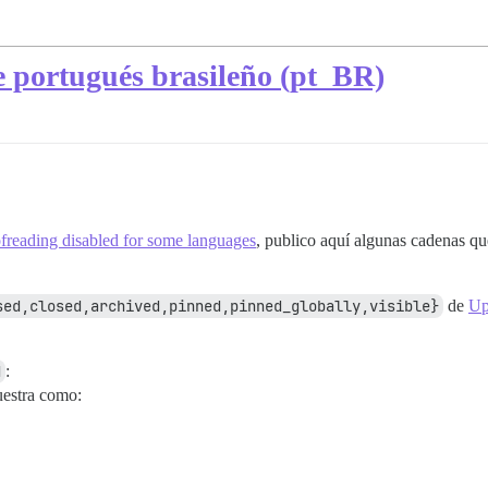
e portugués brasileño (pt_BR)
ofreading disabled for some languages
, publico aquí algunas cadenas q
sed,closed,archived,pinned,pinned_globally,visible}
de
Up
d
:
uestra como: