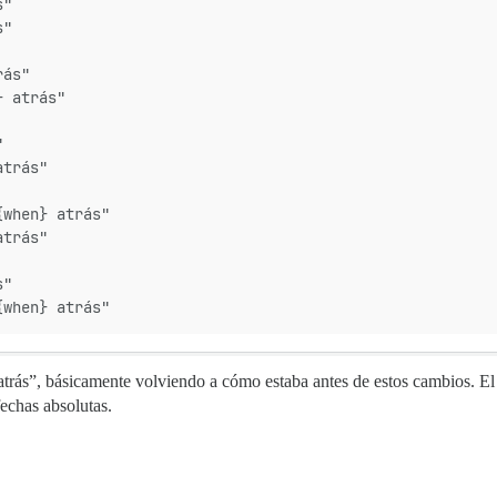
s"
s"
rás"
} atrás"
"
atrás"
{when} atrás"
atrás"
s"
{when} atrás"
“atrás”, básicamente volviendo a cómo estaba antes de estos cambios. El 
fechas absolutas.