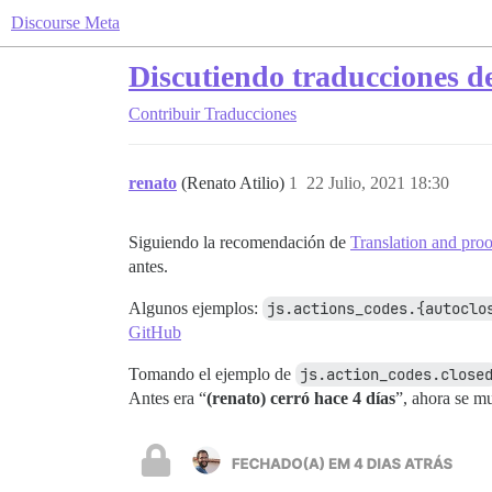
Discourse Meta
Discutiendo traducciones d
Contribuir
Traducciones
renato
(Renato Atilio)
1
22 Julio, 2021 18:30
Siguiendo la recomendación de
Translation and pro
antes.
Algunos ejemplos:
js.actions_codes.{autoclo
GitHub
Tomando el ejemplo de
js.action_codes.close
Antes era “
(renato) cerró hace 4 días
”, ahora se m