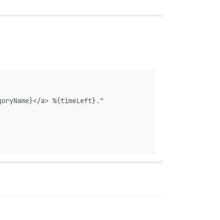
goryName}</a> %{timeLeft}."