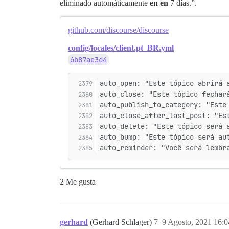
eliminado automáticamente
en en
7 días.”.
github.com/discourse/discourse
config/locales/client.pt_BR.yml
6b87ae3d4
auto_open: "Este tópico abrirá 
auto_close: "Este tópico fechar
auto_publish_to_category: "Este
auto_close_after_last_post: "Es
auto_delete: "Este tópico será 
auto_bump: "Este tópico será au
auto_reminder: "Você será lembr
2 Me gusta
gerhard
(Gerhard Schlager)
7
9 Agosto, 2021 16:0