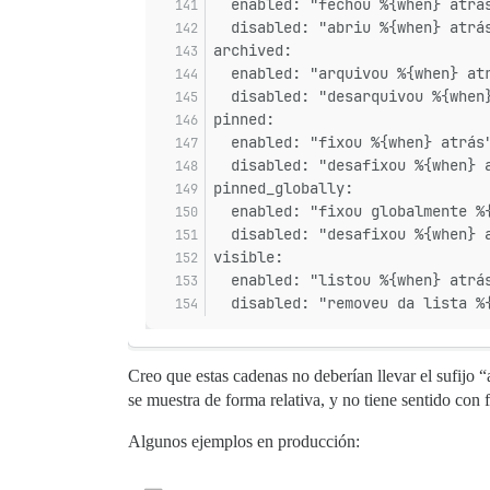
  enabled: "fechou %{when} atrá
  disabled: "abriu %{when} atrá
archived:
  enabled: "arquivou %{when} at
  disabled: "desarquivou %{when
pinned:
  enabled: "fixou %{when} atrás
  disabled: "desafixou %{when} 
pinned_globally:
  enabled: "fixou globalmente %
  disabled: "desafixou %{when} 
visible:
  enabled: "listou %{when} atrá
  disabled: "removeu da lista %
Creo que estas cadenas no deberían llevar el sufijo 
se muestra de forma relativa, y no tiene sentido con 
Algunos ejemplos en producción: