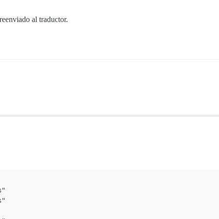
reenviado al traductor.
s"
s"