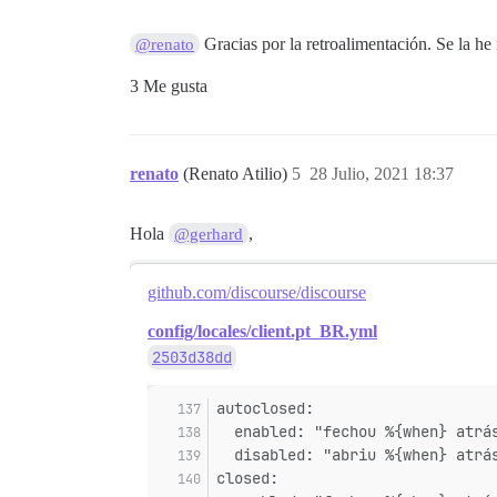
Gracias por la retroalimentación. Se la he 
@renato
3 Me gusta
renato
(Renato Atilio)
5
28 Julio, 2021 18:37
Hola
,
@gerhard
github.com/discourse/discourse
config/locales/client.pt_BR.yml
2503d38dd
autoclosed:
  enabled: "fechou %{when} atrá
  disabled: "abriu %{when} atrá
closed: