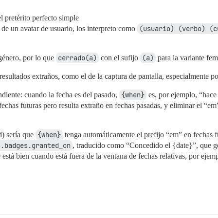
l pretérito perfecto simple
de un avatar de usuario, los interpreto como
(usuario) (verbo) (c
género, por lo que
cerrado(a)
con el sufijo
(a)
para la variante fem
esultados extraños, como el de la captura de pantalla, especialmente p
ndiente: cuando la fecha es del pasado,
{when}
es, por ejemplo, “hace 
echas futuras pero resulta extraño en fechas pasadas, y eliminar el “em”
d) sería que
{when}
tenga automáticamente el prefijo “em” en fechas fu
s.badges.granted_on
, traducido como “Concedido el {date}”, que 
 está bien cuando está fuera de la ventana de fechas relativas, por eje