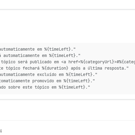
automaticamente em %{timeLeft}."
á automaticamente em %{timeLeft}."
 tópico será publicado em <a href=%{categoryUrl}>#%{cate
te tópico fechará %{duration} após a última resposta."
automaticamente excluído em %{timeLeft}."
tomaticamente promovido em %{timeLeft}."
ado sobre este tópico em %{timeLeft}."
4