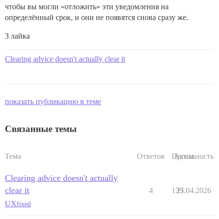
чтобы вы могли «отложить» эти уведомления на
определённый срок, и они не появятся снова сразу же.
3 лайка
Clearing advice doesn't actually clear it
показать публикацию в теме
Связанные темы
Тема
Ответов
Просм.
Активность
Clearing advice doesn't actually
clear it
4
139
23.04.2026
UX
fixed