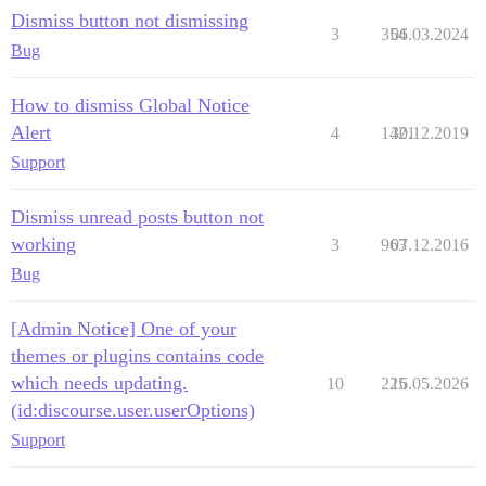
Dismiss button not dismissing
3
354
06.03.2024
Bug
How to dismiss Global Notice
Alert
4
1421
30.12.2019
Support
Dismiss unread posts button not
working
3
963
07.12.2016
Bug
[Admin Notice] One of your
themes or plugins contains code
which needs updating.
10
225
16.05.2026
(id:discourse.user.userOptions)
Support