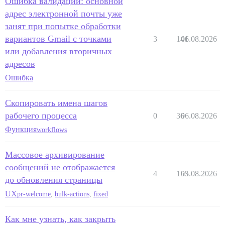
Ошибка валидации: основной
адрес электронной почты уже
занят при попытке обработки
вариантов Gmail с точками
3
141
06.08.2026
или добавления вторичных
адресов
Ошибка
Скопировать имена шагов
рабочего процесса
0
36
06.08.2026
Функция
workflows
Массовое архивирование
сообщений не отображается
4
153
05.08.2026
до обновления страницы
UX
pr-welcome
,
bulk-actions
,
fixed
Как мне узнать, как закрыть