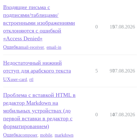
Входящие письма с
подписями/таблицами/
встроенными изображениями
0
15
07.08.2026
отклоняются с ошибкой
«Access Denied»
Ошибка
mail-receiver
,
email-in
Недостаточный нижний
отступ для арабского текста
5
97
07.08.2026
UX
user-card
,
rtl
Проблема с вставкой HTML в
редактор Markdown на
мобильных устройствах (до
0
14
07.08.2026
первой вставки в редактор с
форматированием)
Ошибка
composer
,
mobile
,
markdown