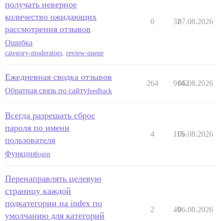
получать неверное
количество ожидающих
0
32
07.08.2026
рассмотрения отзывов
Ошибка
category-moderators
,
review-queue
Ежедневная сводка отзывов
264
9142
06.08.2026
Обратная связь по сайту
feedback
Всегда разрешать сброс
пароля по имени
4
115
06.08.2026
пользователя
Функция
login
Перенаправлять целевую
страницу каждой
подкатегории на index по
2
49
06.08.2026
умолчанию для категорий