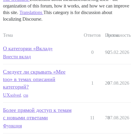
organization of this forum, how it works, and how we can improve
this site.
Translations
This category is for discussion about
localizing Discourse.
Тема
Ответов
Просм.
Активность
О категории «Вклад»
0
90
25.02.2026
Внести вклад
Следует ли скрывать «Mee
too» в темах описаний
1
20
07.08.2026
категорий?
UX
solved
,
css
Более прямой доступ к темам
с новыми ответами
11
78
07.08.2026
Функция