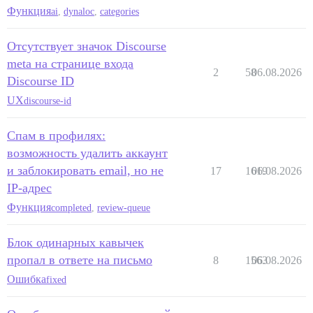
Функция
ai
,
dynaloc
,
categories
Отсутствует значок Discourse
meta на странице входа
2
58
06.08.2026
Discourse ID
UX
discourse-id
Спам в профилях:
возможность удалить аккаунт
и заблокировать email, но не
17
1619
06.08.2026
IP-адрес
Функция
completed
,
review-queue
Блок одинарных кавычек
пропал в ответе на письмо
8
1563
06.08.2026
Ошибка
fixed