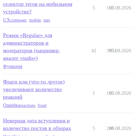
селектор тегов на мобильном
5
162
05.08.2026
устройстве?
UX
composer
,
mobile
,
tags
Режим «Regular» для
администраторов и
модераторов (например,
42
3953
05.08.2026
аналог «sudo»)
Функция
Флаги или (что-то другое)
увеличивают количество
1
105
05.08.2026
реакций
Ошибка
reactions
,
fixed
Неверная дата вступления и
количество постов в обзорах
5
208
05.08.2026