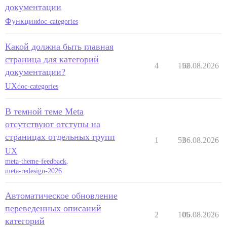
документации
Функция
doc-categories
Какой должна быть главная
страница для категорий
4
152
06.08.2026
документации?
UX
doc-categories
В темной теме Meta
отсутствуют отступы на
страницах отдельных групп
1
53
06.08.2026
UX
meta-theme-feedback
,
meta-redesign-2026
Автоматическое обновление
переведенных описаний
2
105
06.08.2026
категорий