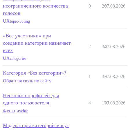
неограниченного количества
0
26
07.08.2026
голосов
UX
topic-voting
«Все участники» при
создании категории назначает
2
34
07.08.2026
всех
UX
categories
Категория «Без категории»?
1
33
07.08.2026
Обратная связь по сайту
Несколько профилей для
одного пользователя
4
170
07.08.2026
Функция
chat
Модераторы категорий могут