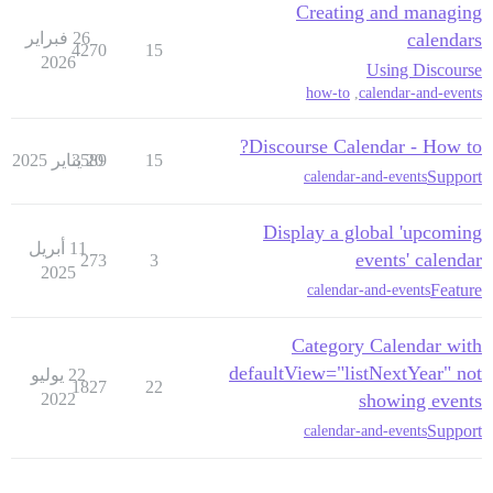
Creating and managing
calendars
26 فبراير
4270
15
2026
Using Discourse
how-to
,
calendar-and-events
Discourse Calendar - How to?
15
20 يناير 2025
3589
Support
calendar-and-events
Display a global 'upcoming
11 أبريل
events' calendar
273
3
2025
Feature
calendar-and-events
Category Calendar with
defaultView="listNextYear" not
22 يوليو
1827
22
2022
showing events
Support
calendar-and-events