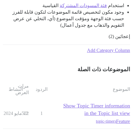
استخدام
فئة المسودات المشتركة
القياسية
وجود مكون لتخصيص قائمة الموضوعات لتكون قابلة للفرز
حسب فئة الوجهة ومؤقت الموضوع (أي، التخلي عن عرض
التقويم والذهاب مع جدول أعمال)
إعجابَين (2)
Add Category Column
الموضوعات ذات الصلة
مرات
الموضوع
الردود
النشاط
العرض
Show Topic Timer information
in the Topic list view
1
12 مايو 2024
522
Feature
topic-timers