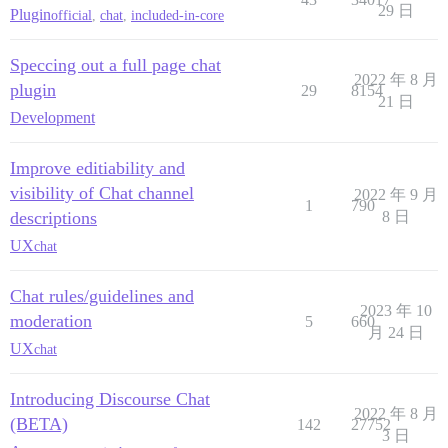
29 日
Plugin
official
,
chat
,
included-in-core
Speccing out a full page chat
2022 年 8 月
plugin
29
8154
21 日
Development
Improve editiability and
visibility of Chat channel
2022 年 9 月
1
790
descriptions
8 日
UX
chat
Chat rules/guidelines and
2023 年 10
moderation
5
660
月 24 日
UX
chat
Introducing Discourse Chat
2022 年 8 月
(BETA)
142
27752
3 日