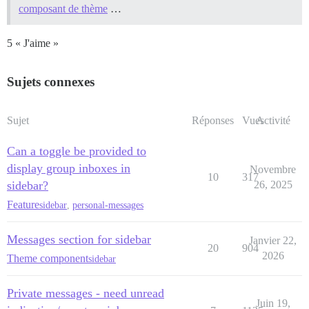
composant de thème
…
5 « J'aime »
Sujets connexes
Sujet
Réponses
Vues
Activité
Can a toggle be provided to
display group inboxes in
Novembre
10
317
sidebar?
26, 2025
Feature
sidebar
,
personal-messages
Messages section for sidebar
Janvier 22,
20
904
2026
Theme component
sidebar
Private messages - need unread
Juin 19,