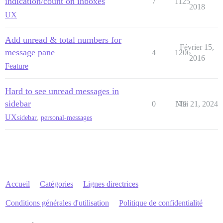
indication/count on inboxes
7
1125
2018
UX
Add unread & total numbers for
Février 15,
message pane
4
1206
2016
Feature
Hard to see unread messages in
sidebar
0
179
Mai 21, 2024
UX
sidebar
,
personal-messages
Accueil
Catégories
Lignes directrices
Conditions générales d'utilisation
Politique de confidentialité