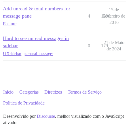
Add unread & total numbers for
15 de
message pane
4
1206
Fevereiro de
2016
Feature
Hard to see unread messages in
21 de Maio
sidebar
0
179
de 2024
UX
sidebar
,
personal-messages
Início
Categorias
Diretrizes
Termos de Serviço
Política de Privacidade
Desenvolvido por
Discourse
, melhor visualizado com o JavaScript
ativado