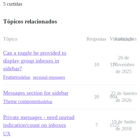
5 curtidas
Tópicos relacionados
Tópico
Respostas
Visualizações
Atividade
Can a toggle be provided to
26 de
display group inboxes in
10
317
Novembro
sidebar?
de 2025
Feature
sidebar
,
personal-messages
Messages section for sidebar
22 de Janeiro
20
904
de 2026
Theme component
sidebar
Private messages - need unread
19 de Junho
indication/count on inboxes
7
1125
de 2018
UX