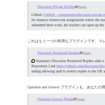
Discourse Private Replies
Plugin
Github:
GitHub - communiteq/discourse-private-r
for instance homework assignments where the teac
submitted their work, the teacher can open up the
これはもう一つの有用なプラグインです。ス
Discourse Restricted Replies
Plugin
Summary Discourse Restricted Replies adds a per
Repository Link
https://github.com/discourse/disco
setting allowing staff to restrict replies to the O
Question and Answer プラグインも、
Question Answer Plugin
Plugin