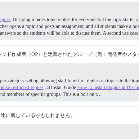
eplies
This plugin hides topic replies for everyone but the topic starter 
her opens a topic and posts an assignment, and all students make a po
 answers so the students will be able to discuss them. A second use ca
レッド作成者（OP）と定義されたグループ（例：開発者やスタ
-category setting allowing staff to restrict replies on topics to the to
urse-restricted-replies
Install Guide
How to install plugins in Disco
P, and members of specific groups. This is a bolt-on t…
あなたの用途に適しているかもしれません。