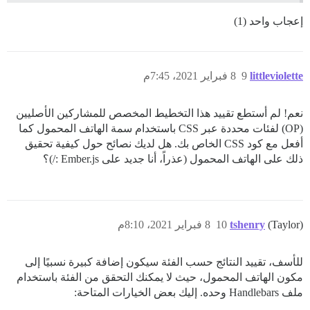
إعجاب واحد (1)
littleviolette
9
8 فبراير 2021، 7:45م
نعم! لم أستطع تقييد هذا التخطيط المخصص للمشاركين الأصليين
(OP) لفئات محددة عبر CSS باستخدام سمة الهاتف المحمول كما
أفعل مع كود CSS الخاص بك. هل لديك نصائح حول كيفية تحقيق
ذلك على الهاتف المحمول (عذراً، أنا جديد على Ember.js :/)؟
(Taylor)
tshenry
10
8 فبراير 2021، 8:10م
للأسف، تقييد النتائج حسب الفئة سيكون إضافة كبيرة نسبيًا إلى
مكون الهاتف المحمول، حيث لا يمكنك التحقق من الفئة باستخدام
ملف Handlebars وحده. إليك بعض الخيارات المتاحة: