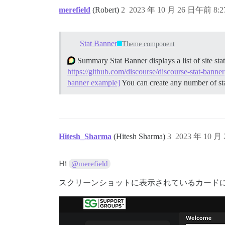
merefield
(Robert)
2
2023 年 10 月 26 日午前 8:2
Stat Banner
Theme component
Summary Stat Banner displays a list of site s
https://github.com/discourse/discourse-stat-banner
banner example]
You can create any number of sta
Hitesh_Sharma
(Hitesh Sharma)
3
2023 年 10 月
Hi
@merefield
スクリーンショットに表示されているカード