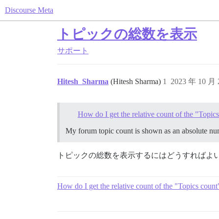
Discourse Meta
トピックの総数を表示
サポート
Hitesh_Sharma
(Hitesh Sharma)
1
2023 年 10 月
How do I get the relative count of the "Topic
My forum topic count is shown as an absolute numb
トピックの総数を表示するにはどうすればよ
How do I get the relative count of the "Topics count