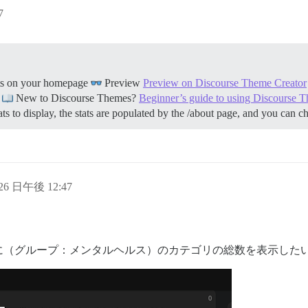
7
tats on your homepage
Preview
Preview on Discourse Theme Creator
New to Discourse Themes?
Beginner’s guide to using Discourse 
ts to display, the stats are populated by the /about page, and you can
 26 日午後 12:47
に（グループ：メンタルヘルス）のカテゴリの総数を表示した