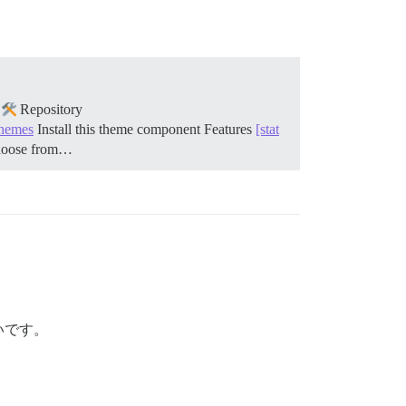
Repository
Themes
Install this theme component
Features
[stat
 choose from…
いです。