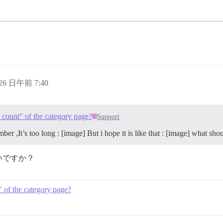
 26 日午前 7:40
s count" of the category page?
Support
er ,It’s too long : [image] But i hope it is like that : [image] what s
いですか？
" of the category page?