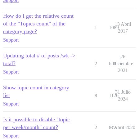
Support
How do I get the relative count
of the "Topics count" of the
13 Abril
1
1089
category page?
2017
Support
Updating total # of posts /wk ->
26
total?
2
658
Diciembre
2021
Support
Show topic count in category
31 Julio
list
8
1126
2024
Support
Is it possible to disable "topic
per week/month" count?
2
872
3 Abril 2020
Support