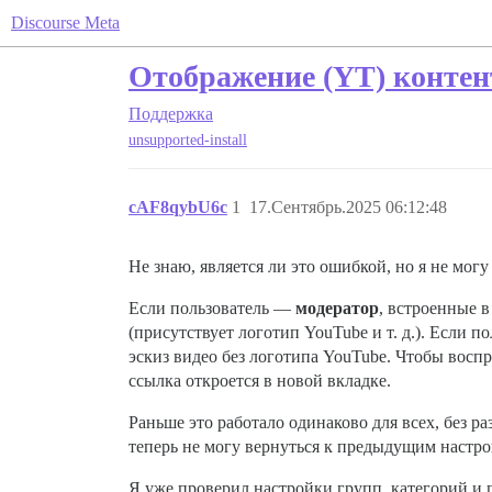
Discourse Meta
Отображение (YT) контент
Поддержка
unsupported-install
cAF8qybU6c
1
17.Сентябрь.2025 06:12:48
Не знаю, является ли это ошибкой, но я не мог
Если пользователь —
модератор
, встроенные 
(присутствует логотип YouTube и т. д.). Если 
эскиз видео без логотипа YouTube. Чтобы воспр
ссылка откроется в новой вкладке.
Раньше это работало одинаково для всех, без р
теперь не могу вернуться к предыдущим настро
Я уже проверил настройки групп, категорий и