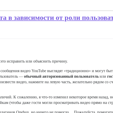
а в зависимости от роли пользова
у это исправить или объяснить причину.
в сообщения видео YouTube выглядят «традиционно» и могут бы
пользователь —
обычный авторизованный пользователь
или
гос
оизвести видео, нажмите на левую часть, желательно рядом со сч
азличий. К сожалению, я что-то изменил некоторое время назад, 
йкам (чтобы даже гости могли просматривать видео прямо на с
 плагинов Onebox, но ничего не помогло… Пожалуйста, помогите