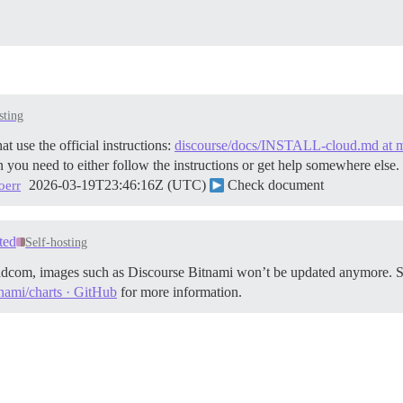
sting
t use the official instructions:
discourse/docs/INSTALL-cloud.md at ma
n you need to either follow the instructions or get help somewhere else.
2026-03-19T23:46:16Z (UTC)
Check document
err
ted
Self-hosting
oadcom, images such as Discourse Bitnami won’t be updated anymore. 
tnami/charts · GitHub
for more information.