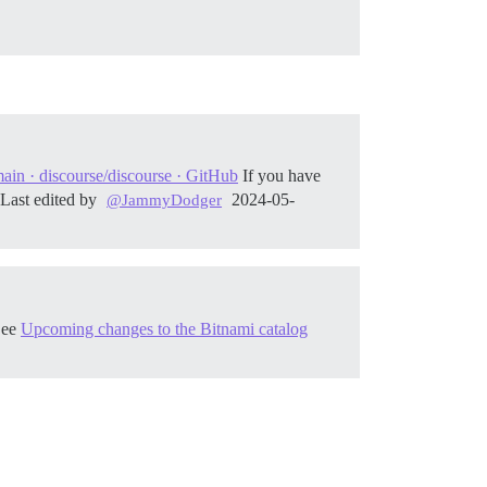
in · discourse/discourse · GitHub
If you have
 Last edited by
2024-05-
@JammyDodger
See
Upcoming changes to the Bitnami catalog