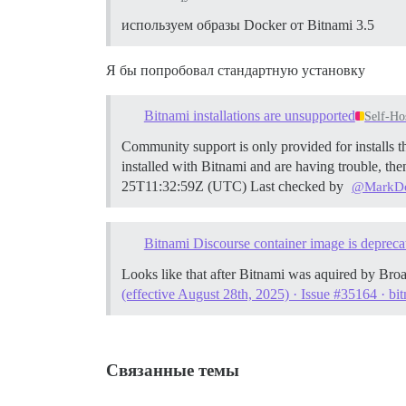
используем образы Docker от Bitnami 3.5
Я бы попробовал стандартную установку
Bitnami installations are unsupported
Self-Ho
Community support is only provided for installs tha
installed with Bitnami and are having trouble, the
25T11:32:59Z (UTC) Last checked by
@MarkDo
Bitnami Discourse container image is depreca
Looks like that after Bitnami was aquired by Br
(effective August 28th, 2025) · Issue #35164 · bi
Связанные темы