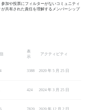
。参加や投票にフィルターがないコミュニティ
ィが共有された責任を理解するメンバーシップ
表
信
アクティビティ
示
4
3388
2020 年 5 月 25 日
1
424
2024 年 3 月 25 日
6
7820
2020 年 12 月 2 日