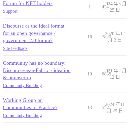
Forum for NFT holders
2024 年3 月
1
424
25 日
Support
Discourse as the ideal format
for an open governance /
2020 年12
16
7820
government 2.0 forum?
月 2 日
Site feedback
Community has no boundary:
Discourse-as-a-Fabric - ideation
2021 年2 月
19
6835
& brainstorm
12 日
Community Building
Working Group on
2024 年11
Communities of Practice?
13
557
月 29 日
Community Building